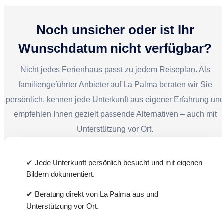
Kombination aus Tradition, Ruhe und großzügigem
ruhigen und authentischen Urlaub auf La Palma
Außenbereich macht dieses Haus zu einem
verbringen möchten. Besonders geeignet ist das
Noch unsicher oder ist Ihr
besonderen Ort auf La Palma.
Haus für Familien, Paare oder kleine Gruppen, die
Wunschdatum nicht verfügbar?
Wert auf Natur, Privatsphäre, einen schönen Garten
und einen Pool mit Aussicht legen.
Nicht jedes Ferienhaus passt zu jedem Reiseplan. Als
familiengeführter Anbieter auf La Palma beraten wir Sie
persönlich, kennen jede Unterkunft aus eigener Erfahrung un
empfehlen Ihnen gezielt passende Alternativen – auch mit
Unterstützung vor Ort.
✔ Jede Unterkunft persönlich besucht und mit eigenen
Bildern dokumentiert.
✔ Beratung direkt von La Palma aus und
Unterstützung vor Ort.