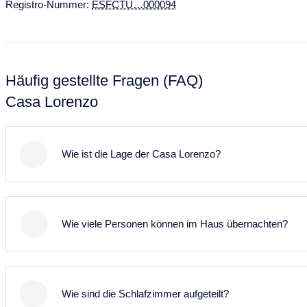
Registro-Nummer:
ESFCTU…000094
Häufig gestellte Fragen (FAQ)
Casa Lorenzo
Wie ist die Lage der Casa Lorenzo?
Die Casa Lorenzo liegt in Tijarafe im Ortsteil Arecida
auf etwa 697 m Höhe. Die Umgebung ist ruhig,
Wie viele Personen können im Haus übernachten?
naturnah und bietet einen weiten Blick auf den
Atlantik sowie die umliegende Berglandschaft.
Das Haus bietet Platz für bis zu 5 Personen. Es
verfügt über zwei Schlafzimmer mit Einzelbetten
Wie sind die Schlafzimmer aufgeteilt?
sowie einen zusätzlichen Schlafplatz im Leseraum