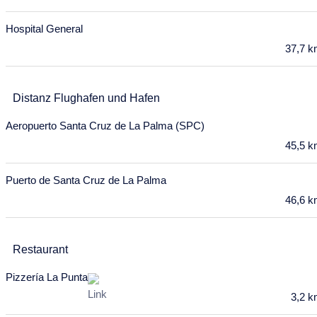
31
Hospital General
Februar 2028
37,7 
Mo
Di
Mi
Do
Fr
Sa
So
31
1
2
3
4
5
6
Distanz Flughafen und Hafen
7
8
9
10
11
12
13
Aeropuerto Santa Cruz de La Palma (SPC)
14
15
16
17
18
19
20
45,5 
21
22
23
24
25
26
27
Puerto de Santa Cruz de La Palma
28
29
46,6 
März 2028
Mo
Di
Mi
Do
Fr
Sa
So
Restaurant
28
29
1
2
3
4
5
Pizzería La Punta
3,2 
6
7
8
9
10
11
12