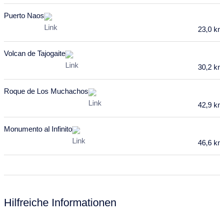
Juli 2028
Puerto Naos
23,0 
Mo
Di
Mi
Do
Fr
Sa
So
26
27
28
29
30
1
2
Volcan de Tajogaite
3
4
5
6
7
8
9
30,2 
10
11
12
13
14
15
16
Roque de Los Muchachos
17
18
19
20
21
22
23
42,9 
24
25
26
27
28
29
30
Monumento al Infinito
46,6 
31
August 2028
Mo
Di
Mi
Do
Fr
Sa
So
31
1
2
3
4
5
6
Hilfreiche Informationen
7
8
9
10
11
12
13