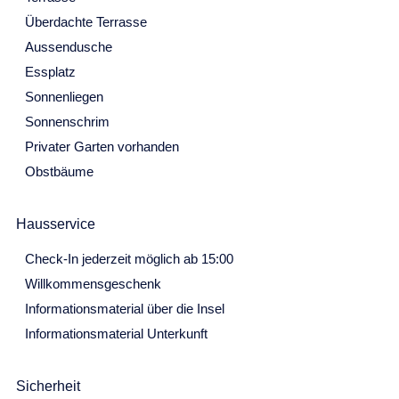
Überdachte Terrasse
September 2027
Aussendusche
Mo
Di
Mi
Do
Fr
Sa
So
Essplatz
30
31
1
2
3
4
5
Sonnenliegen
Sonnenschrim
6
7
8
9
10
11
12
Privater Garten vorhanden
13
14
15
16
17
18
19
Obstbäume
20
21
22
23
24
25
26
Hausservice
27
28
29
30
Check-In jederzeit möglich ab 15:00
Oktober 2027
Willkommensgeschenk
Mo
Di
Mi
Do
Fr
Sa
So
Informationsmaterial über die Insel
27
28
29
30
1
2
3
Informationsmaterial Unterkunft
4
5
6
7
8
9
10
Sicherheit
11
12
13
14
15
16
17