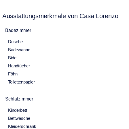
1
2
3
4
5
6
7
Leseraum / Zusatzschlafplatz
- Schlafsofa
8
9
10
11
12
13
14
Ausstattungsmerkmale von Casa Lorenzo
- Verbindung zwischen den Schlafzimmern
15
16
17
18
19
20
21
Badezimmer
22
23
24
25
26
27
28
Badezimmer
Dusche
März 2027
- Badewanne mit Duschfunktion
Badewanne
- WC
Mo
Di
Mi
Do
Fr
Sa
So
Bidet
- Bidet
Handtücher
1
2
3
4
5
6
7
- Waschbecken
Föhn
8
9
10
11
12
13
14
- Waschmaschine
Toilettenpapier
15
16
17
18
19
20
21
Außenbereich
Schlafzimmer
22
23
24
25
26
27
28
- Gepflegter Garten
Kinderbett
29
30
31
- Ovaler Pool
Bettwäsche
April 2027
- Sonnenliegen
Kleiderschrank