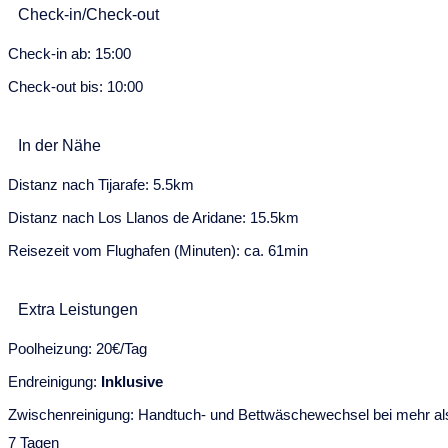
Check-in/Check-out
14
15
16
17
18
19
20
Check-in ab: 15:00
21
22
23
24
25
26
27
Check-out bis: 10:00
28
29
30
31
September 2028
In der Nähe
Mo
Di
Mi
Do
Fr
Sa
So
Distanz nach Tijarafe: 5.5km
28
29
30
31
1
2
3
Distanz nach Los Llanos de Aridane: 15.5km
Reisezeit vom Flughafen (Minuten): ca. 61min
4
5
6
7
8
9
10
11
12
13
14
15
16
17
Extra Leistungen
18
19
20
21
22
23
24
Poolheizung: 20€/Tag
25
26
27
28
29
30
Endreinigung:
Inklusive
Zwischenreinigung: Handtuch- und Bettwäschewechsel bei mehr al
7 Tagen