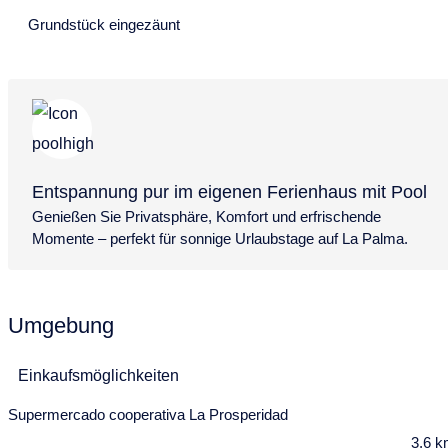
Grundstück eingezäunt
18
19
20
21
22
23
24
25
26
27
28
29
30
31
November 2027
Mo
Di
Mi
Do
Fr
Sa
So
1
2
3
4
5
6
7
Entspannung pur im eigenen Ferienhaus mit Pool
Genießen Sie Privatsphäre, Komfort und erfrischende
8
9
10
11
12
13
14
Momente – perfekt für sonnige Urlaubstage auf La Palma.
15
16
17
18
19
20
21
22
23
24
25
26
27
28
Umgebung
29
30
Dezember 2027
Einkaufsmöglichkeiten
Mo
Di
Mi
Do
Fr
Sa
So
Supermercado cooperativa La Prosperidad
3,6 
29
30
1
2
3
4
5