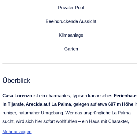
Privater Pool
Beeindruckende Aussicht
Klimaanlage
Garten
Überblick
Casa Lorenzo
ist ein charmantes, typisch kanarisches
Ferienhau
in Tijarafe, Arecida auf La Palma
, gelegen auf etwa
697 m Höhe
i
ruhiger, naturnaher Umgebung. Wer das ursprüngliche La Palma
sucht, wird sich hier sofort wohlfühlen – ein Haus mit Charakter,
Geschichte und viel Liebe zum Detail.
Mehr anzeigen