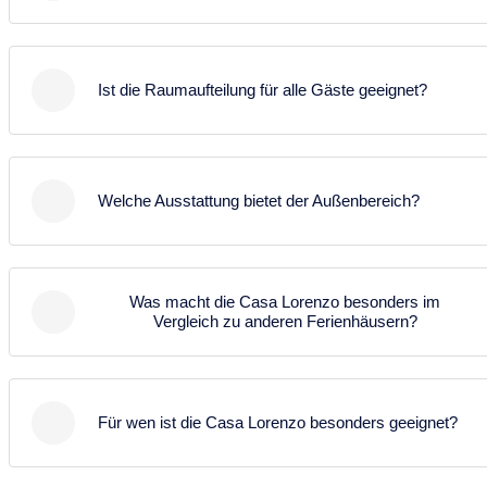
mit Schlafsofa.
Die Casa Lorenzo verfügt über zwei gleichwertige
Schlafzimmer mit Einzelbetten und Klimaanlage.
Ist die Raumaufteilung für alle Gäste geeignet?
Zwischen den beiden Räumen befindet sich ein
Leseraum mit Schlafsofa, der als zusätzlicher
Die Raumaufteilung ist offen gestaltet. Die
Schlafbereich genutzt werden kann.
Schlafzimmer sind über den Leseraum miteinander
Welche Ausstattung bietet der Außenbereich?
verbunden, sodass dieser Bereich teilweise
durchquert wird. Für Familien oder vertraute
Der Außenbereich überzeugt mit einem gepflegten
Reisegruppen ist dies meist ideal.
Garten, einem ovalen Pool mit Meerblick,
Was macht die Casa Lorenzo besonders im
Sonnenliegen, Außendusche sowie einem
Vergleich zu anderen Ferienhäusern?
beschatteten Essbereich mit Holzkohlegrill.
Die Casa Lorenzo besticht durch ihren authentischen
Zusätzlich gibt es mehrere Sitzplätze mit Blick auf
kanarischen Stil mit Holzdecken und
Meer und Berge.
Für wen ist die Casa Lorenzo besonders geeignet?
Natursteinwänden sowie durch den liebevoll
angelegten Garten mit Pool und Meerblick. Die
Die Casa Lorenzo ist ideal für Gäste, die einen