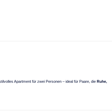
stilvolles Apartment für zwei Personen – ideal für Paare, die
Ruhe,
eiß gestrichenen kanarischen Holzdecke, die dem Raum ein helles
n Tajogaite
und die umliegenden Berge – ein tägliches