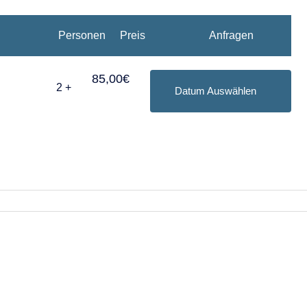
9
10
11
Personen
Preis
Anfragen
16
17
18
85,00€
2
+
Datum Auswählen
23
24
25
30
31
2026
Fr
Sa
So
30
31
1
6
7
8
13
14
15