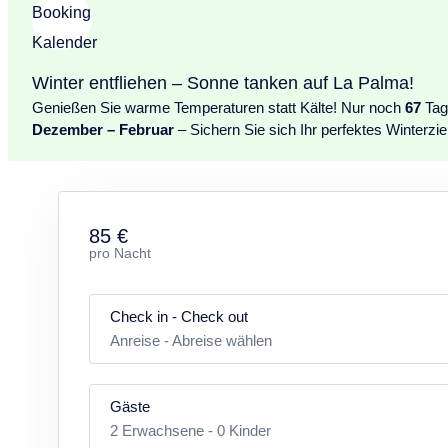
Casa Frangipani
Winter entfliehen – Sonne tanken auf La Palma!
Ausstattungsmerkmale Casa Estrelicia
Genießen Sie warme Temperaturen statt Kälte! Nur noch
67
Tage
Dezember – Februar
– Sichern Sie sich Ihr perfektes Winterziel
Küche und Wohnbereich:
– Offene Küche mit Induktionskochfeld
– Kühlschrank mit Gefrierfach
85 €
– Kaffeemaschine, Wasserkocher, Toaster
pro Nacht
– Kochutensilien, Töpfe, Pfannen, Geschirr
– Großer Wohn- und Essbereich
Check in - Check out
– Weiß gestrichene kanarische Holzdecke
Anreise
-
Abreise wählen
– Bequemes Sofa
– Smart-TV (deutsche und spanische Programme)
Gäste
– WLAN kostenlos
2
Erwachsene -
0
Kinder