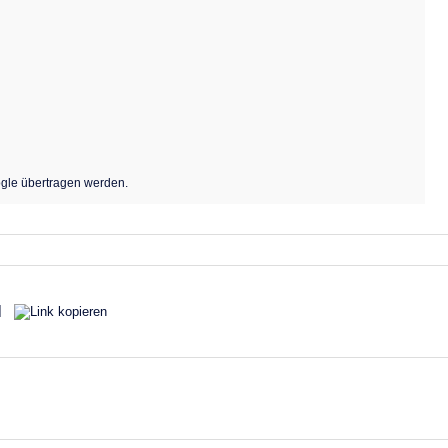
Fr
Sa
So
4
5
6
11
12
13
18
19
20
gle übertragen werden.
25
26
27
026
Fr
Sa
So
2
3
4