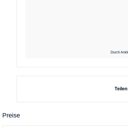
– Grüne Anlage mit Pflanzen und Palmen
– Überdachte Terrasse mit Sitzgelegenheit
– Ruhige Umgebung gegenüber dem Mirador de Tajuya
– Zentrale Lage in Tajuya, El Paso
Extras:
Durch Ankl
– Bushaltestelle ca. 1 Minute entfernt
– Ideal für 2 Personen
– Mietwagen nicht zwingend notwendig
– Gepflegtes Ambiente, kleine Anlage mit nur wenigen Einheiten
Teilen
Alle weiteren Ausstattungsmerkmale finden Sie unter „Ausstattung
Preise