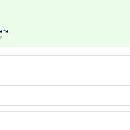
 frei.
!
August 2