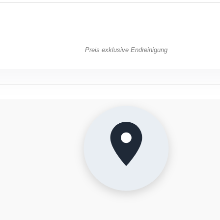
Mo
Di
Mi
Do
27
28
29
30
Preis exklusive Endreinigung
3
4
5
6
10
11
12
13
17
18
19
20
24
25
26
27
31
September 