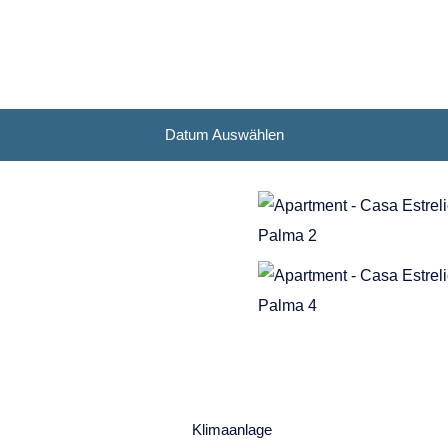
Puntagorda
Puntallana
San Andrés y Sauces
Santa Cruz de La
Datum Auswählen
Palma
Tazacorte
Tijarafe
Villa de Mazo
Klimaanlage