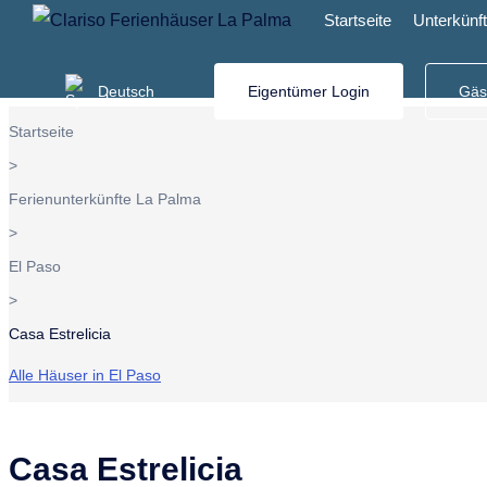
Startseite
Unterkünf
Überblick
Belegung
Ausstattung
Umgebung
Informat
Deutsch
Eigentümer Login
Gäs
Startseite
>
Wählen Sie Ihre Sprache
Ferienunterkünfte La Palma
>
Deutsch
– Casa Estrelicia
Englisch
El Paso
German
English
>
Alemán
Inglés
Casa Estrelicia
Allemand
Anglais
Alle Häuser in El Paso
Duits
Engels
Casa Estrelicia