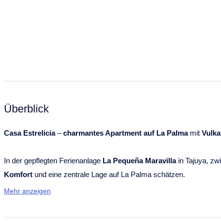
Überblick
Casa Estrelicia
–
charmantes Apartment auf La Palma
mit
Vulka
In der gepflegten Ferienanlage
La Pequeña Maravilla
in Tajuya, z
Komfort
und eine zentrale Lage auf La Palma schätzen.
Mehr anzeigen
Das 1-Schlafzimmer-Apartment besticht durch seinen großzügigen W
und elegantes Ambiente verleiht. Das separate Schlafzimmer mit
k