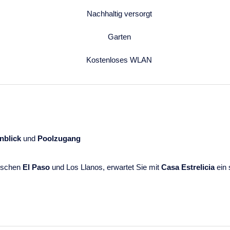
Nachhaltig versorgt
Garten
Kostenloses WLAN
nblick
und
Poolzugang
wischen
El Paso
und Los Llanos, erwartet Sie mit
Casa Estrelicia
ein 
ohn-/Essbereich mit offener, gut ausgestatteter Küche und einer w
omfortablem Doppelbett
bietet einen herrlichen
Blick auf den Vulka