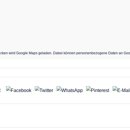
Mo
Di
Mi
Do
31
1
2
3
7
8
9
10
14
15
16
17
icken wird Google Maps geladen. Dabei können personenbezogene Daten an Goo
21
22
23
24
28
29
30
:
Oktober 2
smerkmale“.
Mo
Di
Mi
Do
28
29
30
1