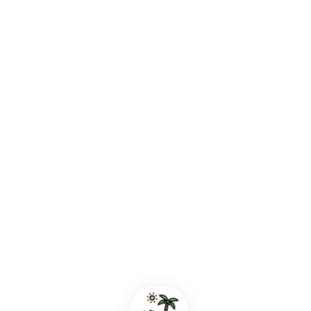
Ein perfekter Nachmittag am Meer
Los Llanos de Aridane, La Palma
Ferienhäuser & Unterkünfte nahe
Poris de Candelaria – Urlaub auf La
Palma
Passende Ferienhäuser in unmittelbarer Nähe – ideal für kurz
Wege, Naturerlebnisse und entspannte Urlaubstage auf La
Palma.
Mehr anzeigen