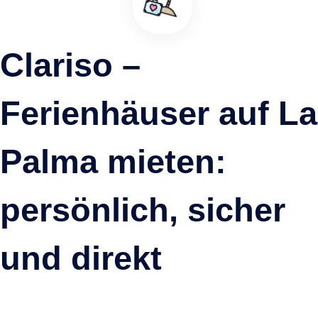
Clariso –
Ferienhäuser auf La
Palma mieten:
persönlich, sicher
und direkt
Villa Piccola Stella
Tijarafe, La Palma ·
1.3 km entfernt
Ab 200€