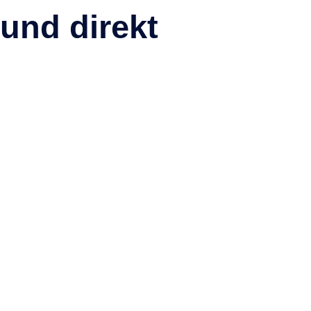
Playa de Charco Verde – Urlaub auf
und direkt
La Palma
Passende Ferienhäuser in unmittelbarer Nähe – ideal für kurz
Wege, Naturerlebnisse und entspannte Urlaubstage auf La
Palma.
Mehr anzeigen