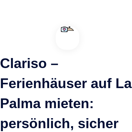
Clariso –
Ferienhäuser auf La
Ein Panoramafenster für Reisende in Santo Domingo
Garafia, La Palma
Palma mieten:
persönlich, sicher
Ferienhäuser & Unterkünfte nahe