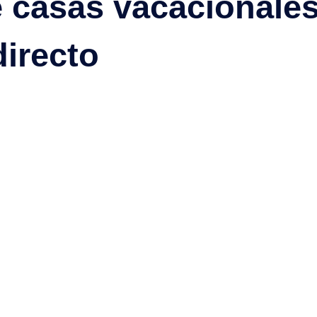
de casas vacacionale
24
25
26
27
directo
31
nero 2027
Ju
Vi
Sa
Do
Ver más
31
1
2
3
7
8
9
10
14
15
16
17
21
22
23
24