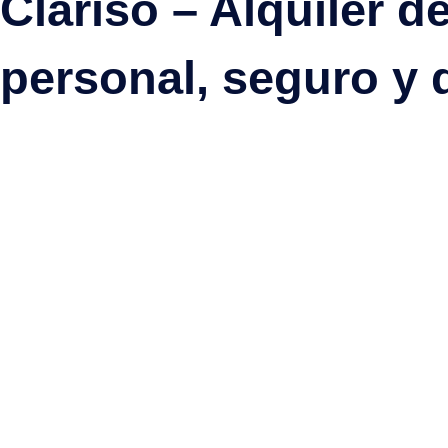
Clariso – Alquiler 
21
22
23
personal, seguro y 
28
29
30
E
Lu
Ma
Mi
28
29
30
4
5
6
11
12
13
18
19
20