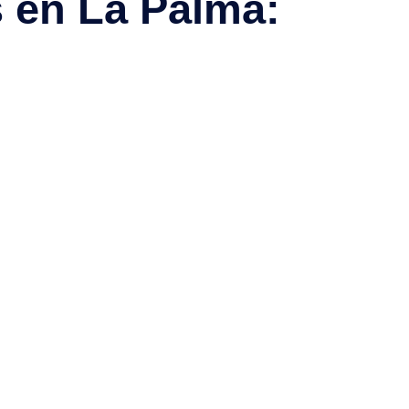
s en La Palma:
Desde 94,80
Precio especi