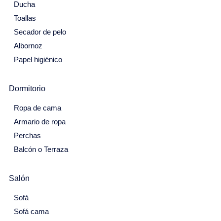
22
23
24
25
26
27
28
Ducha
Marzo 2027
Toallas
Secador de pelo
Lu
Ma
Mi
Ju
Vi
Sa
Do
Albornoz
1
2
3
4
5
6
7
Papel higiénico
8
9
10
11
12
13
14
Dormitorio
15
16
17
18
19
20
21
Ropa de cama
22
23
24
25
26
27
28
Armario de ropa
29
30
31
Perchas
Abril 2027
Balcón o Terraza
Lu
Ma
Mi
Ju
Vi
Sa
Do
Salón
29
30
31
1
2
3
4
Sofá
5
6
7
8
9
10
11
Sofá cama