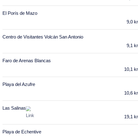
Abril 2028
El Porís de Mazo
Lu
Ma
Mi
Ju
Vi
Sa
Do
9,0 
27
28
29
30
31
1
2
3
4
5
6
7
8
9
Centro de Visitantes Volcán San Antonio
9,1 
10
11
12
13
14
15
16
17
18
19
20
21
22
23
Faro de Arenas Blancas
10,1 
24
25
26
27
28
29
30
Mayo 2028
Playa del Azufre
10,6 
Lu
Ma
Mi
Ju
Vi
Sa
Do
1
2
3
4
5
6
7
Las Salinas
8
9
10
11
12
13
14
19,1 
15
16
17
18
19
20
21
Playa de Echentive