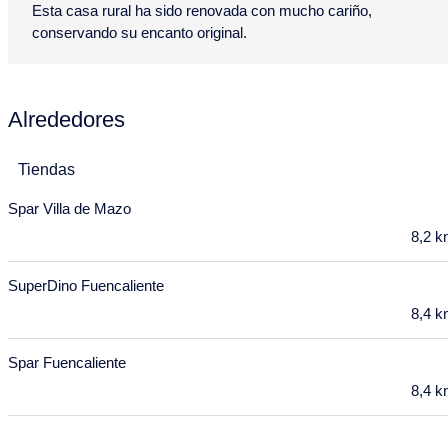
Esta casa rural ha sido renovada con mucho cariño,
6
7
8
9
10
11
12
conservando su encanto original.
13
14
15
16
17
18
19
20
21
22
23
24
25
26
Alrededores
27
28
29
30
Octubre 2027
Tiendas
Spar Villa de Mazo
Lu
Ma
Mi
Ju
Vi
Sa
Do
8,2 
27
28
29
30
1
2
3
4
5
6
7
8
9
10
SuperDino Fuencaliente
8,4 
11
12
13
14
15
16
17
18
19
20
21
22
23
24
Spar Fuencaliente
8,4 
25
26
27
28
29
30
31
Noviembre 2027