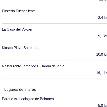
7
8
9
10
11
12
13
Pizzería Fuencaliente
8,4 
14
15
16
17
18
19
20
21
22
23
24
25
26
27
La Casa del Volcán
9,1 
28
29
Marzo 2028
Kiosco Playa Salemera
Lu
Ma
Mi
Ju
Vi
Sa
Do
10,0 
28
29
1
2
3
4
5
Restaurante Temático El Jardín de la Sal
6
7
8
9
10
11
12
19,1 
13
14
15
16
17
18
19
Lugares de interés
20
21
22
23
24
25
26
Parque Arqueológico de Belmaco
27
28
29
30
31
5,0 