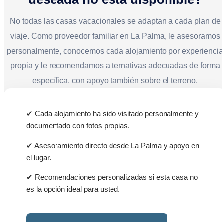
natural y cultural, lo que ofrece una experiencia única
tranquilos, sociables y no representan ningún peligro.
y enriquecedora.
Se mueven libremente por el terreno y contribuyen al
No todas las casas vacacionales se adaptan a cada plan de
ambiente auténtico y relajado de la vida rural canaria.
viaje. Como proveedor familiar en La Palma, le asesoramos
personalmente, conocemos cada alojamiento por experienci
propia y le recomendamos alternativas adecuadas de forma
específica, con apoyo también sobre el terreno.
✔ Cada alojamiento ha sido visitado personalmente y
documentado con fotos propias.
✔ Asesoramiento directo desde La Palma y apoyo en
el lugar.
✔ Recomendaciones personalizadas si esta casa no
es la opción ideal para usted.