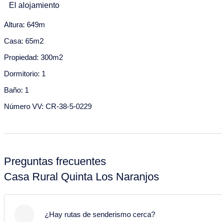
El alojamiento
Septiembre 2028
Altura: 649m
Lu
Ma
Mi
Ju
Vi
Sa
Do
Casa: 65m2
28
29
30
31
1
2
3
Propiedad: 300m2
4
5
6
7
8
9
10
Dormitorio: 1
11
12
13
14
15
16
17
Baño: 1
18
19
20
21
22
23
24
Número VV: CR-38-5-0229
25
26
27
28
29
30
Preguntas frecuentes
Casa Rural Quinta Los Naranjos
¿Hay rutas de senderismo cerca?