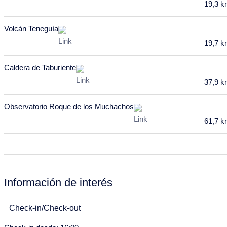
19,3 
22
23
24
25
26
27
28
29
30
31
Volcán Teneguía
Junio 2028
19,7 
Lu
Ma
Mi
Ju
Vi
Sa
Do
Caldera de Taburiente
29
30
31
1
2
3
4
37,9 
5
6
7
8
9
10
11
Observatorio Roque de los Muchachos
12
13
14
15
16
17
18
61,7 
19
20
21
22
23
24
25
26
27
28
29
30
Julio 2028
Información de interés
Lu
Ma
Mi
Ju
Vi
Sa
Do
Check-in/Check-out
26
27
28
29
30
1
2