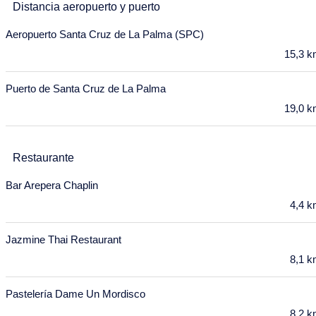
Distancia aeropuerto y puerto
27
28
29
30
31
Aeropuerto Santa Cruz de La Palma (SPC)
Enero 2028
15,3 
Lu
Ma
Mi
Ju
Vi
Sa
Do
Puerto de Santa Cruz de La Palma
27
28
29
30
31
1
2
19,0 
3
4
5
6
7
8
9
10
11
12
13
14
15
16
Restaurante
17
18
19
20
21
22
23
Bar Arepera Chaplin
4,4 
24
25
26
27
28
29
30
31
Jazmine Thai Restaurant
8,1 
Febrero 2028
Lu
Ma
Mi
Ju
Vi
Sa
Do
Pastelería Dame Un Mordisco
31
1
2
3
4
5
6
8,2 