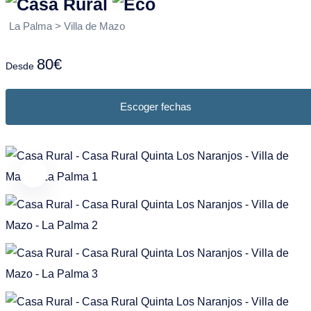
Puntagorda
Garafia
Frans
Nederlands
La Palma > Villa de Mazo
Tazacorte
Los Llanos de Aridane
Tijarafe
Puntagorda
80€
Desde
Villa de Mazo
Puntallana
Escoger fechas
Santa Cruz de La Palma
Tazacorte
Tijarafe
Villa de Mazo