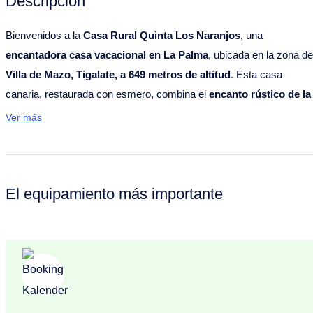
Descripción
Bienvenidos a la
Casa Rural Quinta Los Naranjos
, una
encantadora casa vacacional en La Palma
, ubicada en la zona de
Villa de Mazo, Tigalate, a 649 metros de altitud
. Esta casa
canaria, restaurada con esmero, combina el
encanto rústico de la
arquitectura tradicional
con
comodidades modernas
.
Ver más
La
Casa Rural Quinta Los Naranjos
destaca por su
distribución
inteligente
y
equipamiento de alta calidad
. En la planta baja
El equipamiento más importante
encontrará una acogedora sala de estar y una
cocina abierta
moderna con isla funcional
, que también funciona como comedor
La cocina está
totalmente equipada
con horno, microondas,
cafetera, hervidor de agua y
lavadora
. El baño ha sido decorado c
buen gusto y cuenta con ducha amplia, lavabo y WC. El
techo
original de tea
crea una atmósfera cálida y subraya el
carácter
auténtico
de la casa.