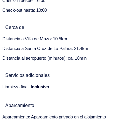
Check-in desde: 16:00
3
4
5
6
7
8
9
Check-out hasta: 10:00
10
11
12
13
14
15
16
17
18
19
20
21
22
23
Cerca de
24
25
26
27
28
29
30
Distancia a Villa de Mazo: 10.5km
Distancia a Santa Cruz de La Palma: 21.4km
31
Distancia al aeropuerto (minutos): ca. 18min
Agosto 2028
Lu
Ma
Mi
Ju
Vi
Sa
Do
Servicios adicionales
31
1
2
3
4
5
6
Limpieza final:
Inclusivo
7
8
9
10
11
12
13
14
15
16
17
18
19
20
Aparcamiento
21
22
23
24
25
26
27
Aparcamiento: Aparcamiento privado en el alojamiento
28
29
30
31