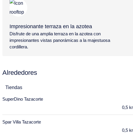
18
19
20
21
22
23
24
25
26
27
28
29
30
31
Noviembre 2027
Impresionante terraza en la azotea
Disfrute de una amplia terraza en la azotea con
Lu
Ma
Mi
Ju
Vi
Sa
Do
impresionantes vistas panorámicas a la majestuosa
1
2
3
4
5
6
7
cordillera.
8
9
10
11
12
13
14
15
16
17
18
19
20
21
Alrededores
22
23
24
25
26
27
28
Tiendas
29
30
SuperDino Tazacorte
Diciembre 2027
0,5 
Lu
Ma
Mi
Ju
Vi
Sa
Do
Spar Villa Tazacorte
29
30
1
2
3
4
5
0,5 