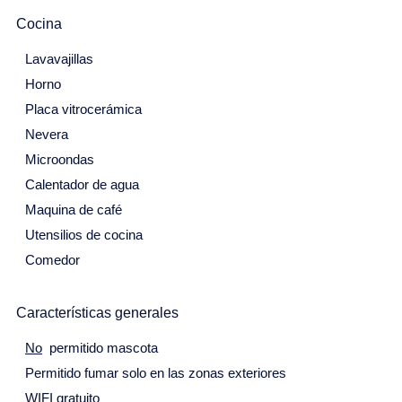
Cocina
31
Junio 2027
Lavavajillas
Horno
Lu
Ma
Mi
Ju
Vi
Sa
Do
Placa vitrocerámica
31
1
2
3
4
5
6
Nevera
Microondas
7
8
9
10
11
12
13
Calentador de agua
14
15
16
17
18
19
20
Maquina de café
21
22
23
24
25
26
27
Utensilios de cocina
Comedor
28
29
30
Julio 2027
Características generales
Lu
Ma
Mi
Ju
Vi
Sa
Do
No
permitido mascota
28
29
30
1
2
3
4
Permitido fumar solo en las zonas exteriores
5
6
7
8
9
10
11
WIFI gratuito