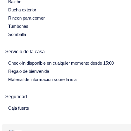
Septiembre 2027
Balcón
Ducha exterior
Lu
Ma
Mi
Ju
Vi
Sa
Do
Rincon para comer
30
31
1
2
3
4
5
Tumbonas
6
7
8
9
10
11
12
Sombrilla
13
14
15
16
17
18
19
Servicio de la casa
20
21
22
23
24
25
26
Check-in disponible en cualquier momento desde 15:00
27
28
29
30
Regalo de bienvenida
Octubre 2027
Material de información sobre la isla
Lu
Ma
Mi
Ju
Vi
Sa
Do
Seguridad
27
28
29
30
1
2
3
Caja fuerte
4
5
6
7
8
9
10
11
12
13
14
15
16
17