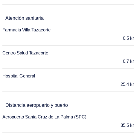
6
7
8
9
10
11
12
13
14
15
16
17
18
19
Atención sanitaria
20
21
22
23
24
25
26
Farmacia Villa Tazacorte
0,5 
27
28
29
30
31
Enero 2028
Centro Salud Tazacorte
Lu
Ma
Mi
Ju
Vi
Sa
Do
0,7 
27
28
29
30
31
1
2
Hospital General
3
4
5
6
7
8
9
25,4 
10
11
12
13
14
15
16
Distancia aeropuerto y puerto
17
18
19
20
21
22
23
Aeropuerto Santa Cruz de La Palma (SPC)
24
25
26
27
28
29
30
35,5 
31