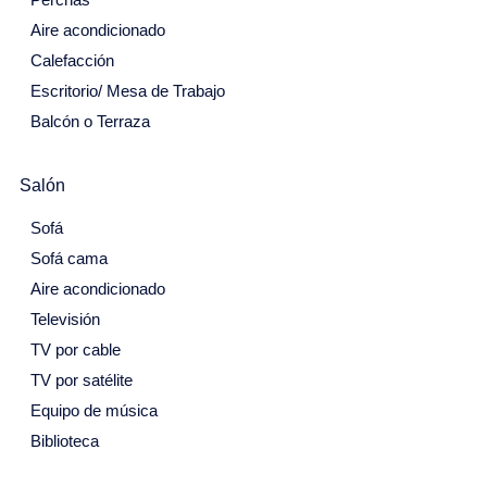
29
30
31
1
2
3
4
Aire acondicionado
Calefacción
5
6
7
8
9
10
11
Escritorio/ Mesa de Trabajo
12
13
14
15
16
17
18
Balcón o Terraza
19
20
21
22
23
24
25
Salón
26
27
28
29
30
Mayo 2027
Sofá
Sofá cama
Lu
Ma
Mi
Ju
Vi
Sa
Do
Aire acondicionado
26
27
28
29
30
1
2
Televisión
TV por cable
3
4
5
6
7
8
9
TV por satélite
10
11
12
13
14
15
16
Equipo de música
17
18
19
20
21
22
23
Biblioteca
24
25
26
27
28
29
30