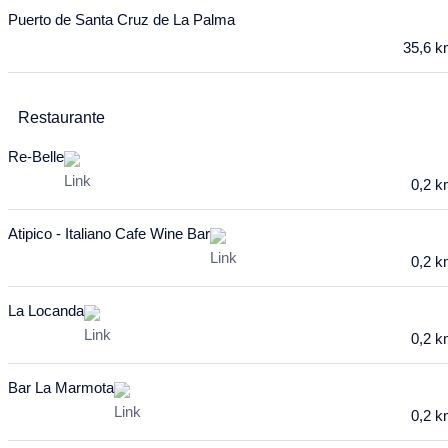
Febrero 2028
Puerto de Santa Cruz de La Palma
35,6 
Lu
Ma
Mi
Ju
Vi
Sa
Do
31
1
2
3
4
5
6
Restaurante
7
8
9
10
11
12
13
Re-Belle
14
15
16
17
18
19
20
0,2 
21
22
23
24
25
26
27
Atipico - Italiano Cafe Wine Bar
28
29
0,2 
Marzo 2028
La Locanda
Lu
Ma
Mi
Ju
Vi
Sa
Do
0,2 
28
29
1
2
3
4
5
Bar La Marmota
6
7
8
9
10
11
12
0,2 
13
14
15
16
17
18
19