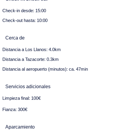
Lu
Ma
Mi
Ju
Vi
Sa
Do
Check-in desde: 15:00
26
27
28
29
30
1
2
Check-out hasta: 10:00
3
4
5
6
7
8
9
Cerca de
10
11
12
13
14
15
16
Distancia a Los Llanos: 4.0km
17
18
19
20
21
22
23
Distancia a Tazacorte: 0.3km
24
25
26
27
28
29
30
Distancia al aeropuerto (minutos): ca. 47min
31
Servicios adicionales
Agosto 2028
Limpieza final: 100€
Lu
Ma
Mi
Ju
Vi
Sa
Do
Fianza: 300€
31
1
2
3
4
5
6
7
8
9
10
11
12
13
Aparcamiento