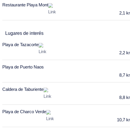
Restaurante Playa Mont
20
21
22
23
24
25
26
2,1 
27
28
29
30
31
Abril 2028
Lugares de interés
Lu
Ma
Mi
Ju
Vi
Sa
Do
Playa de Tazacorte
27
28
29
30
31
1
2
2,2 
3
4
5
6
7
8
9
Playa de Puerto Naos
10
11
12
13
14
15
16
8,7 
17
18
19
20
21
22
23
Caldera de Taburiente
24
25
26
27
28
29
30
8,8 
Mayo 2028
Playa de Charco Verde
Lu
Ma
Mi
Ju
Vi
Sa
Do
10,7 
1
2
3
4
5
6
7