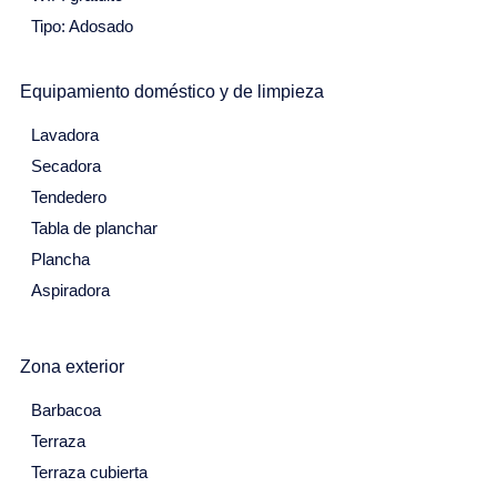
Tipo: Adosado
12
13
14
15
16
17
18
19
20
21
22
23
24
25
Equipamiento doméstico y de limpieza
26
27
28
29
30
31
Lavadora
Agosto 2027
Secadora
Tendedero
Lu
Ma
Mi
Ju
Vi
Sa
Do
Tabla de planchar
26
27
28
29
30
31
1
Plancha
2
3
4
5
6
7
8
Aspiradora
9
10
11
12
13
14
15
Zona exterior
16
17
18
19
20
21
22
Barbacoa
23
24
25
26
27
28
29
Terraza
30
31
Terraza cubierta