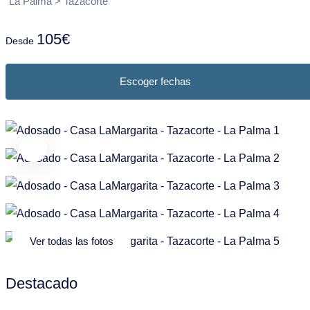
Puntagorda
Garafia
La Palma > Tazacorte
Frans
Nederlands
Tazacorte
Los Llanos de Aridane
105€
Desde
Tijarafe
Puntagorda
Escoger fechas
Villa de Mazo
Puntallana
Santa Cruz de La Palma
Tazacorte
Tijarafe
Villa de Mazo
Ver todas las fotos
Destacado