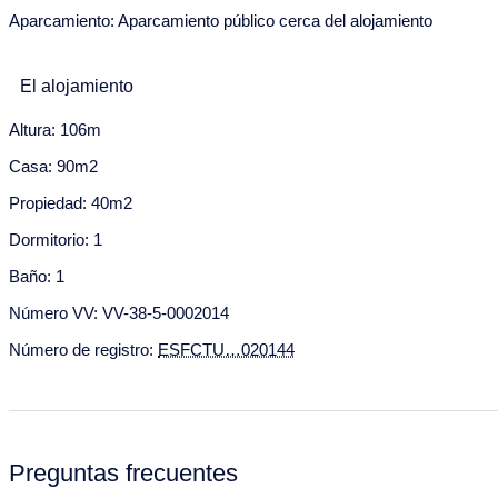
14
15
16
17
18
19
20
Aparcamiento: Aparcamiento público cerca del alojamiento
21
22
23
24
25
26
27
El alojamiento
28
29
30
31
Septiembre 2028
Altura: 106m
Casa: 90m2
Lu
Ma
Mi
Ju
Vi
Sa
Do
Propiedad: 40m2
28
29
30
31
1
2
3
Dormitorio: 1
4
5
6
7
8
9
10
Baño: 1
11
12
13
14
15
16
17
Número VV: VV-38-5-0002014
18
19
20
21
22
23
24
Número de registro:
ESFCTU…020144
25
26
27
28
29
30
Preguntas frecuentes