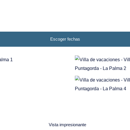
Puntagorda
Puntallana
San Andrés y Sauces
Santa Cruz de La
Escoger fechas
Palma
Tazacorte
Tijarafe
Villa de Mazo
Vista impresionante