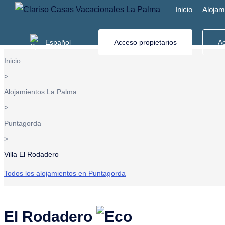
Inicio
Alojam
Descripción
Ocupación
Equipamiento
Alrededores
I
Español
Acceso propietarios
Ac
Inicio
>
Elija su idioma
Alojamientos La Palma
>
Alemán
– Villa El Rodadero
Inglés
– 
Puntagorda
Deutsch
Englisch
>
German
English
Villa El Rodadero
Allemand
Anglais
Todos los alojamientos en Puntagorda
Duits
Engels
El Rodadero