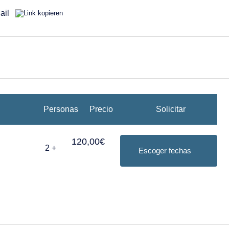
026
Vi
Sa
Do
2
3
4
9
10
11
Personas
Precio
Solicitar
16
17
18
120,00€
2
+
Escoger fechas
23
24
25
30
31
2026
Vi
Sa
Do