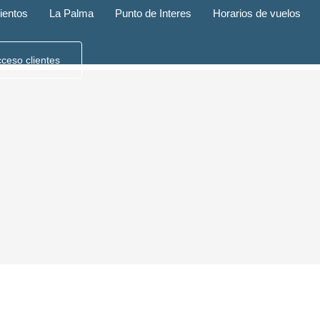
ientos
La Palma
Punto de Interes
Horarios de vuelos
nformaciones
FAQ
ceso clientes
La Palma
Municipios
Categor
Todo
Todo
Barlovento
Mirador
Villa El Rodadero
Español
– Villa El Rodadero
Francés
– Vil
Breña Alta
Playas
Spanisch
Französisch
Breña Baja
Parques
Spanish
French
Espagnol
Français
El Paso
Cultural
Spaans
Frans
Fuencaliente
Sender
Garafía
Ocio
Los Llanos de Aridane