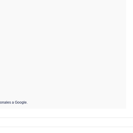
28
29
30
 2026
Vi
Sa
Do
4
5
6
11
12
13
18
19
20
sonales a Google.
25
26
27