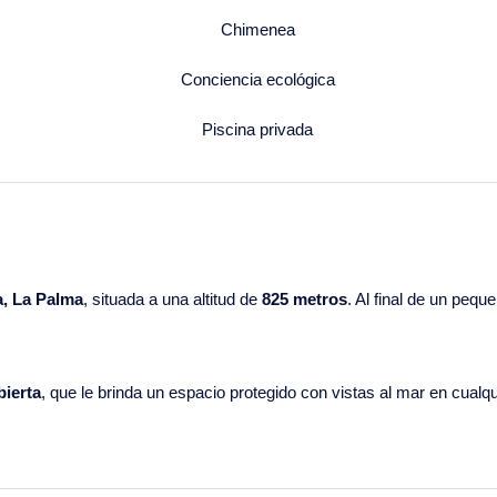
Chimenea
Conciencia ecológica
Piscina privada
a, La Palma
, situada a una altitud de
825 metros
. Al final de un pequ
bierta
, que le brinda un espacio protegido con vistas al mar en cual
La cocina es moderna y está bien equipada con
microondas, horno, 