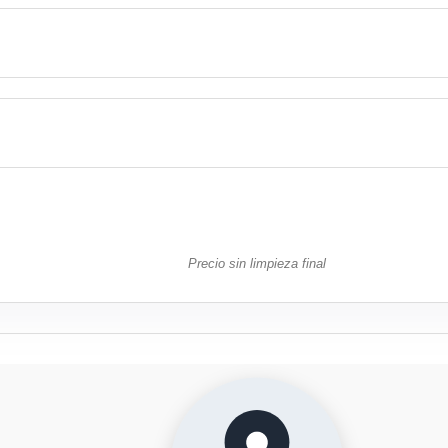
Agosto 2
Lu
Ma
Mi
Ju
27
28
29
30
Precio sin limpieza final
3
4
5
6
10
11
12
13
17
18
19
20