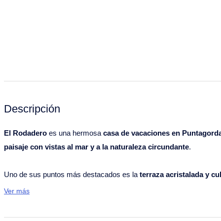
Descripción
El Rodadero
es una hermosa
casa de vacaciones en Puntagord
paisaje con vistas al mar y a la naturaleza circundante
.
Uno de sus puntos más destacados es la
terraza acristalada y cu
ambiente acogedor y está equipado con un
sofá, TV y chimenea
. 
Ver más
con ducha y WC
.