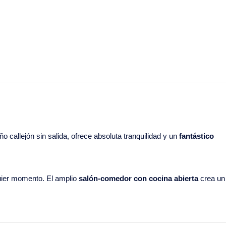
eño callejón sin salida, ofrece absoluta tranquilidad y un
fantástico
quier momento. El amplio
salón-comedor con cocina abierta
crea un
fogones y lavavajillas
. Junto a la sala de estar se encuentra el
bañ