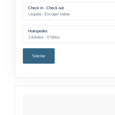
Check in - Check out
Baño:
Llegada
-
Escoger salida
- Con plato de ducha
- WC
Huéspedes
2
Adultos -
0
Niños
Zona exterior:
- Zonas de descanso
- Aparcamiento privado
Solicitar
Adultos
- Jardín
Inclusivo: 2 Personas
- Tumbonas
Cada persona adicional: 10,00 €
- Piscina (calefactable con coste adicional)
2
- Ducha en la zona de la piscina
Zona de barbacoa:
Niños
- Barbacoa de carbón
Edad 0 - 2
Precio: gratis