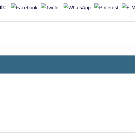
ir:
Octubre 2
Lu
Ma
Mi
Ju
28
29
30
1
5
6
7
8
12
13
14
15
19
20
21
22
26
27
28
29
Noviembre 
Lu
Ma
Mi
Ju