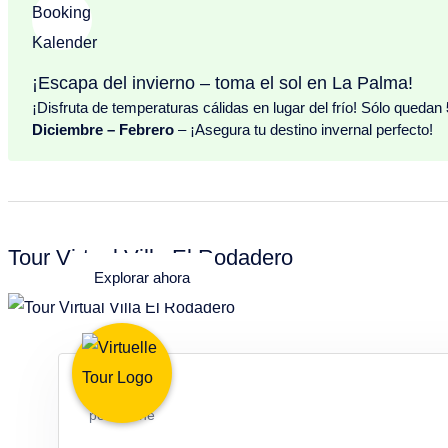
- Zona de comedor
- Sofá
- TV
¡Escapa del invierno – toma el sol en La Palma!
- Chimenea
¡Disfruta de temperaturas cálidas en lugar del frío! Sólo quedan
- Aire acondicionado
Diciembre – Febrero
– ¡Asegura tu destino invernal perfecto!
Dormitorio 1:
- Cama doble
- Acceso a baño privado
Tour Virtual Villa El Rodadero
Explorar ahora
Baño dormitorio 1:
- Bañera con ducha
- WC
120 €
Dormitorio 2:
por Noche
- Dos camas individuales