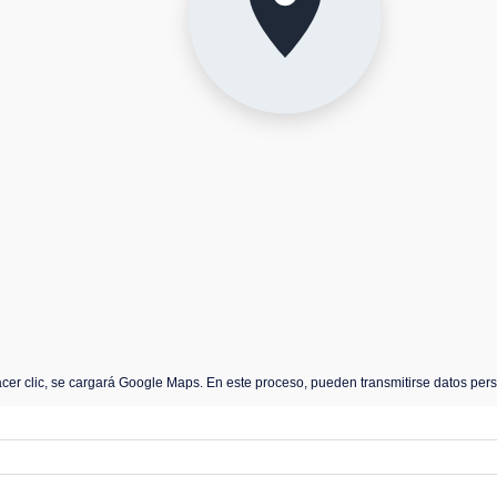
 en "Características del alojamiento".
24
25
26
27
31
Septiembre
Lu
Ma
Mi
Ju
31
1
2
3
7
8
9
10
14
15
16
17
acer clic, se cargará Google Maps. En este proceso, pueden transmitirse datos per
21
22
23
24
28
29
30