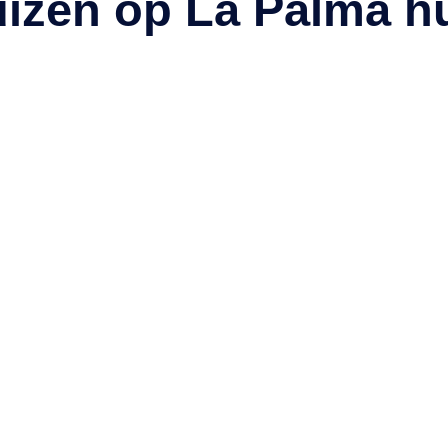
uizen op La Palma hu
24
25
26
27
31
nuari 2027
Do
Vr
Za
Zo
Meer weergeven
31
1
2
3
7
8
9
10
14
15
16
17
21
22
23
24