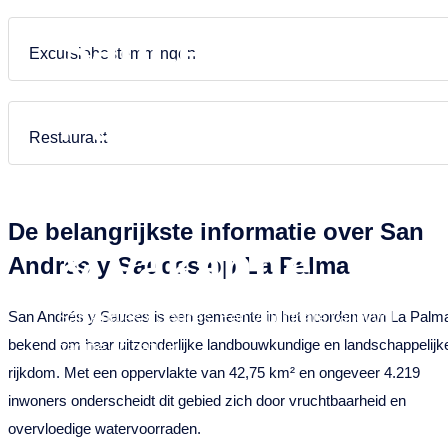
Puntagorda
Garafia
Français
Néerlandais
Sauces op La
Tazacorte
Los Llanos de Aridane
Excursiebestemmingen
Tijarafe
Puntagorda
Palma –
Villa de Mazo
Puntallana
Restaurant
Santa Cruz de La Palma
Vakantiehuizen
Tazacorte
De belangrijkste informatie over San
Tijarafe
& Vakantie
Andres y Sauces op La Palma
Villa de Mazo
San Andrés y Sauces is een gemeente in het noorden van La Palm
San Andrés y Sauces: Een vruchtbare vallei vol
bekend om haar uitzonderlijke landbouwkundige en landschappelijk
traditie en natuur
rijkdom. Met een oppervlakte van 42,75 km² en ongeveer 4.219
inwoners onderscheidt dit gebied zich door vruchtbaarheid en
overvloedige watervoorraden.