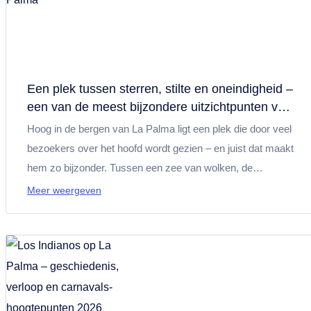
Een plek tussen sterren, stilte en oneindigheid –
een van de meest bijzondere uitzichtpunten van
La Palma
Hoog in de bergen van La Palma ligt een plek die door veel
bezoekers over het hoofd wordt gezien – en juist dat maakt
hem zo bijzonder. Tussen een zee van wolken, de
sterrenhemel en een uniek kunstwerk ontstaat hier een
Meer weergeven
sfeer die perfect is voor astrofotografie, rust en
onvergetelijke momenten.