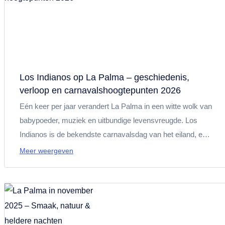
Los Indianos op La Palma – geschiedenis,
verloop en carnavals­hoogtepunten 2026
Eén keer per jaar verandert La Palma in een witte wolk van
babypoeder, muziek en uitbundige levensvreugde. Los
Indianos is de bekendste carnavalsdag van het eiland, een
traditioneel feest met historische wortels, vaste rituelen en
Meer weergeven
een unieke sfeer. Dit artikel belicht de geschiedenis van
Los Indianos, het typische verloop van de dag, de rol van
La Negra Tomasa en de belangrijkste
carnavalsevenementen op het hele eiland in februari 2026.