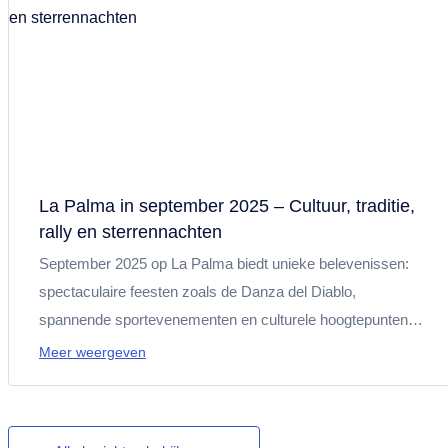
La Palma in september 2025 – Cultuur, traditie,
rally en sterrennachten
September 2025 op La Palma biedt unieke belevenissen:
spectaculaire feesten zoals de Danza del Diablo,
spannende sportevenementen en culturele hoogtepunten.
Of het nu gaat om traditie, natuur of astronomie – deze
Meer weergeven
maand verbindt vakantie met onvergetelijke indrukken.