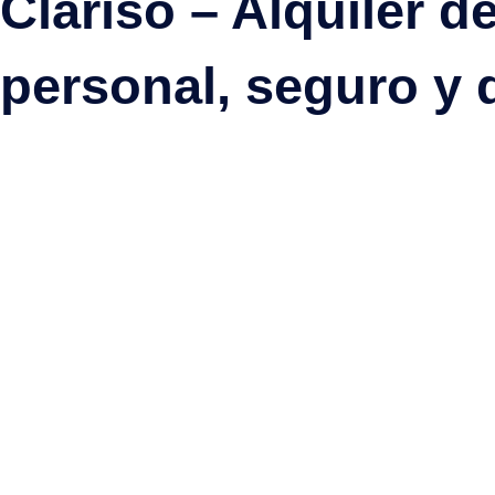
Clariso – Alquiler 
personal, seguro y 
Descubra la playa bañada por el sol de La Palma
Tazacorte, La Palma