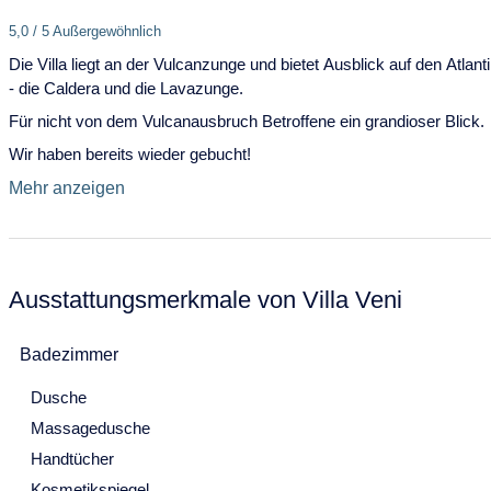
14
15
16
17
18
19
20
5,0 / 5 Außergewöhnlich
21
22
23
24
25
26
27
Die Villa liegt an der Vulcanzunge und bietet Ausblick auf den Atlant
- die Caldera und die Lavazunge.
28
29
30
Für nicht von dem Vulcanausbruch Betroffene ein grandioser Blick.
Juli 2027
Wir haben bereits wieder gebucht!
Mo
Di
Mi
Do
Fr
Sa
So
Mehr anzeigen
28
29
30
1
2
3
4
5
6
7
8
9
10
11
Ausstattungsmerkmale von Villa Veni
12
13
14
15
16
17
18
19
20
21
22
23
24
25
Badezimmer
26
27
28
29
30
31
Dusche
August 2027
Massagedusche
Handtücher
Mo
Di
Mi
Do
Fr
Sa
So
Kosmetikspiegel