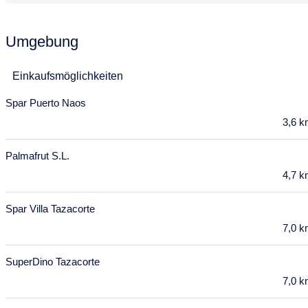
3
4
5
6
7
8
9
10
11
12
13
14
15
16
Umgebung
17
18
19
20
21
22
23
Einkaufsmöglichkeiten
24
25
26
27
28
29
30
Spar Puerto Naos
Mai 2028
3,6 
Mo
Di
Mi
Do
Fr
Sa
So
Palmafrut S.L.
1
2
3
4
5
6
7
4,7 
8
9
10
11
12
13
14
Spar Villa Tazacorte
15
16
17
18
19
20
21
7,0 
22
23
24
25
26
27
28
SuperDino Tazacorte
29
30
31
7,0 
Juni 2028