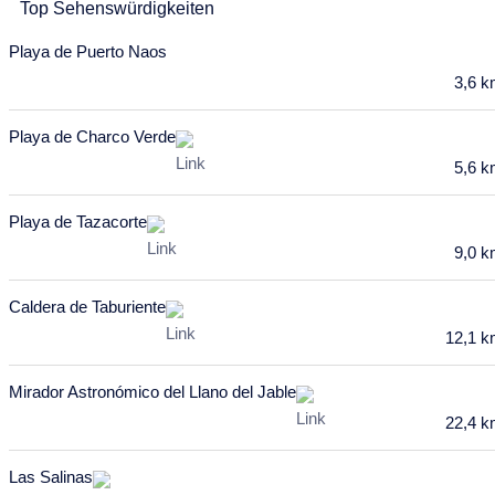
Top Sehenswürdigkeiten
4
5
6
7
8
9
10
Playa de Puerto Naos
11
12
13
14
15
16
17
3,6 
18
19
20
21
22
23
24
Playa de Charco Verde
25
26
27
28
29
30
5,6 
Playa de Tazacorte
9,0 
Caldera de Taburiente
12,1 
Mirador Astronómico del Llano del Jable
22,4 
Las Salinas