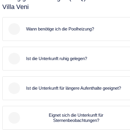
Villa Veni
Wann benötige ich die Poolheizung?
Die Notwendigkeit einer Poolheizung hängt von Ihren
individuellen Bedürfnissen und
Ist die Unterkunft ruhig gelegen?
Temperaturpräferenzen ab. In den meisten Fällen
wird jedoch empfohlen, während der Wintermonate
Die Ferienunterkunft liegt in einer ruhigen Umgebung
eine Poolheizung in Betracht zu ziehen, da die
und bietet Ihnen den idealen Rückzugsort zum
nächtlichen Temperaturen oft sinken und die
Ist die Unterkunft für längere Aufenthalte geeignet?
Entspannen.
Wassertemperatur unter 20 Grad Celsius fallen kann.
Ja, die Unterkunft ist gut ausgestattet und für längere
Aufenthalte vorbereitet, falls Sie Ihren Aufenthalt
Eignet sich die Unterkunft für
verlängern möchten.
Sternenbeobachtungen?