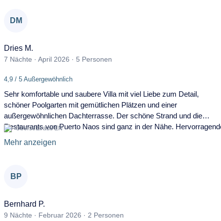
Mai 2027
DM
Mo
Di
Mi
Do
Fr
Sa
So
26
27
28
29
30
1
2
Dries M.
3
4
5
6
7
8
9
7 Nächte · April 2026 · 5 Personen
10
11
12
13
14
15
16
4,9 / 5 Außergewöhnlich
Sehr komfortable und saubere Villa mit viel Liebe zum Detail,
17
18
19
20
21
22
23
schöner Poolgarten mit gemütlichen Plätzen und einer
außergewöhnlichen Dachterrasse. Der schöne Strand und die
24
25
26
27
28
29
30
Restaurants von Puerto Naos sind ganz in der Nähe. Hervorragend
Übersetzt aus EN
31
Kommunikation. Zögern Sie nicht – Sie werden nicht enttäuscht sei
Mehr anzeigen
Juni 2027
Mo
Di
Mi
Do
Fr
Sa
So
BP
31
1
2
3
4
5
6
Bernhard P.
7
8
9
10
11
12
13
9 Nächte · Februar 2026 · 2 Personen