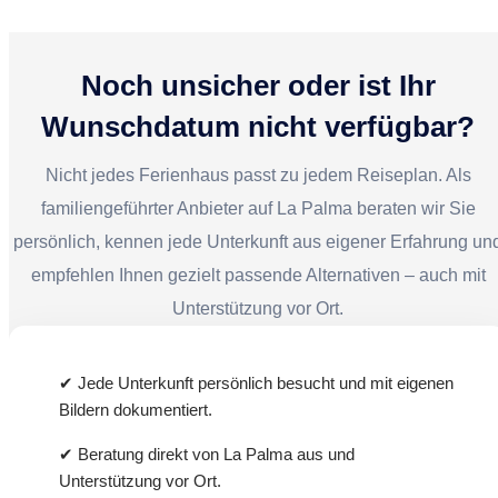
Ja, die Unterkunft bietet durch ihre geografische
Lage, die erhöhte Lage und die abgeschiedene
Umgebung ideale Bedingungen für
Noch unsicher oder ist Ihr
Sternenbeobachtungen. Dank minimaler
Wunschdatum nicht verfügbar?
Lichtverschmutzung genießen Sie hier einen klaren
und beeindruckenden Sternenhimmel.
Nicht jedes Ferienhaus passt zu jedem Reiseplan. Als
familiengeführter Anbieter auf La Palma beraten wir Sie
persönlich, kennen jede Unterkunft aus eigener Erfahrung un
empfehlen Ihnen gezielt passende Alternativen – auch mit
Unterstützung vor Ort.
✔ Jede Unterkunft persönlich besucht und mit eigenen
Bildern dokumentiert.
✔ Beratung direkt von La Palma aus und
Unterstützung vor Ort.