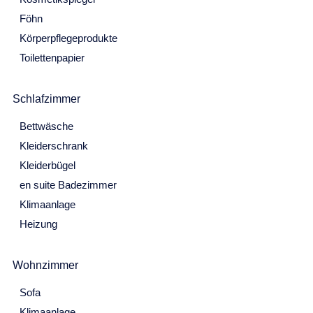
26
27
28
29
30
31
1
Föhn
2
3
4
5
6
7
8
Körperpflegeprodukte
Toilettenpapier
9
10
11
12
13
14
15
16
17
18
19
20
21
22
Schlafzimmer
23
24
25
26
27
28
29
Bettwäsche
Kleiderschrank
30
31
Kleiderbügel
September 2027
en suite Badezimmer
Mo
Di
Mi
Do
Fr
Sa
So
Klimaanlage
30
31
1
2
3
4
5
Heizung
6
7
8
9
10
11
12
Wohnzimmer
13
14
15
16
17
18
19
Sofa
20
21
22
23
24
25
26
Klimaanlage