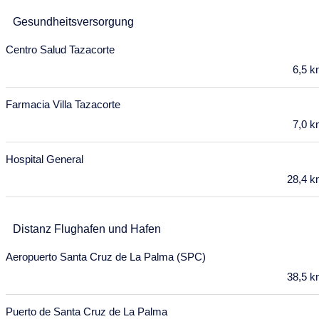
Mo
Di
Mi
Do
Fr
Sa
So
Gesundheitsversorgung
29
30
31
1
2
3
4
Centro Salud Tazacorte
5
6
7
8
9
10
11
6,5 
12
13
14
15
16
17
18
Farmacia Villa Tazacorte
19
20
21
22
23
24
25
7,0 
26
27
28
29
30
Hospital General
Juli 2028
28,4 
Mo
Di
Mi
Do
Fr
Sa
So
26
27
28
29
30
1
2
Distanz Flughafen und Hafen
3
4
5
6
7
8
9
Aeropuerto Santa Cruz de La Palma (SPC)
38,5 
10
11
12
13
14
15
16
17
18
19
20
21
22
23
Puerto de Santa Cruz de La Palma