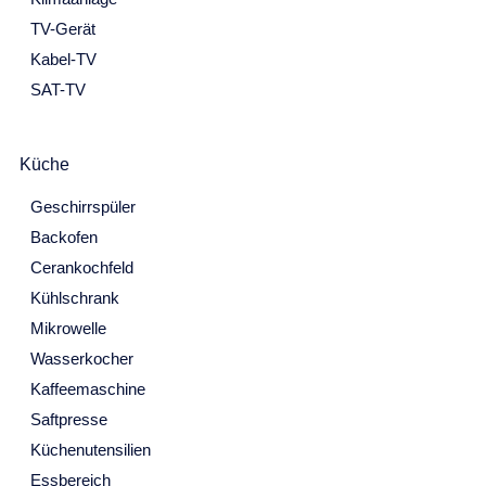
TV-Gerät
27
28
29
30
Kabel-TV
Oktober 2027
SAT-TV
Mo
Di
Mi
Do
Fr
Sa
So
27
28
29
30
1
2
3
Küche
4
5
6
7
8
9
10
Geschirrspüler
11
12
13
14
15
16
17
Backofen
Cerankochfeld
18
19
20
21
22
23
24
Kühlschrank
25
26
27
28
29
30
31
Mikrowelle
November 2027
Wasserkocher
Kaffeemaschine
Mo
Di
Mi
Do
Fr
Sa
So
Saftpresse
1
2
3
4
5
6
7
Küchenutensilien
8
9
10
11
12
13
14
Essbereich