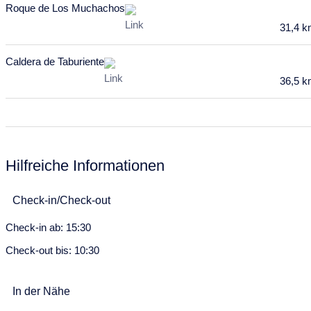
Roque de Los Muchachos
Mo
Di
Mi
Do
Fr
Sa
So
31,4 
29
30
31
1
2
3
4
5
6
7
8
9
10
11
Caldera de Taburiente
36,5 
12
13
14
15
16
17
18
19
20
21
22
23
24
25
26
27
28
29
30
Hilfreiche Informationen
Juli 2028
Mo
Di
Mi
Do
Fr
Sa
So
Check-in/Check-out
26
27
28
29
30
1
2
Check-in ab: 15:30
3
4
5
6
7
8
9
Check-out bis: 10:30
10
11
12
13
14
15
16
In der Nähe
17
18
19
20
21
22
23