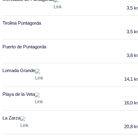
3
4
5
6
7
8
9
3,5 
10
11
12
13
14
15
16
Tirolina Puntagorda
17
18
19
20
21
22
23
3,5 
24
25
26
27
28
29
30
Puerto de Puntagorda
Mai 2028
3,8 
Mo
Di
Mi
Do
Fr
Sa
So
Lomada Grande
1
2
3
4
5
6
7
14,1 
8
9
10
11
12
13
14
Playa de la Veta
15
16
17
18
19
20
21
16,0 
22
23
24
25
26
27
28
La Zarza
29
30
31
20,8 
Juni 2028