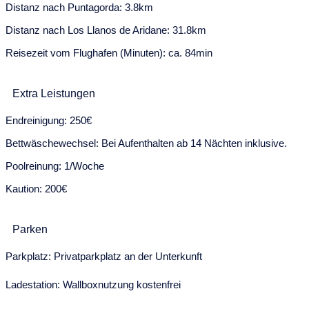
Distanz nach Puntagorda: 3.8km
24
25
26
27
28
29
30
Distanz nach Los Llanos de Aridane: 31.8km
31
Reisezeit vom Flughafen (Minuten): ca. 84min
August 2028
Mo
Di
Mi
Do
Fr
Sa
So
Extra Leistungen
31
1
2
3
4
5
6
Endreinigung: 250€
7
8
9
10
11
12
13
Bettwäschewechsel: Bei Aufenthalten ab 14 Nächten inklusive.
Poolreinung: 1/Woche
14
15
16
17
18
19
20
Kaution: 200€
21
22
23
24
25
26
27
28
29
30
31
Parken
September 2028
Parkplatz: Privatparkplatz an der Unterkunft
Mo
Di
Mi
Do
Fr
Sa
So
Ladestation: Wallboxnutzung kostenfrei
28
29
30
31
1
2
3