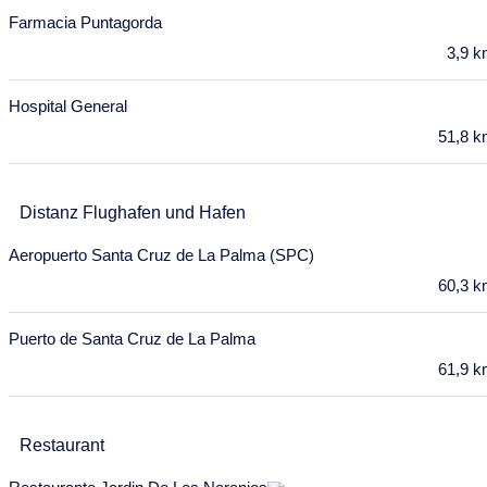
Farmacia Puntagorda
27
28
29
30
31
1
2
3,9 
3
4
5
6
7
8
9
Hospital General
10
11
12
13
14
15
16
51,8 
17
18
19
20
21
22
23
24
25
26
27
28
29
30
Distanz Flughafen und Hafen
31
Aeropuerto Santa Cruz de La Palma (SPC)
Februar 2028
60,3 
Mo
Di
Mi
Do
Fr
Sa
So
Puerto de Santa Cruz de La Palma
31
1
2
3
4
5
6
61,9 
7
8
9
10
11
12
13
Restaurant
14
15
16
17
18
19
20