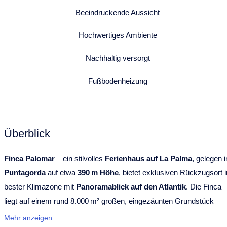
Beeindruckende Aussicht
Hochwertiges Ambiente
Nachhaltig versorgt
Fußbodenheizung
Überblick
Finca Palomar
– ein stilvolles
Ferienhaus auf La Palma
, gelegen i
Puntagorda
auf etwa
390 m Höhe
, bietet exklusiven Rückzugsort i
bester Klimazone mit
Panoramablick auf den Atlantik
. Die Finca
liegt auf einem rund 8.000 m² großen, eingezäunten Grundstück
innerhalb des
Refugio del Mar
– einer ökologisch bewirtschafteten
Mehr anzeigen