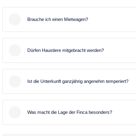
Brauche ich einen Mietwagen?
Ja, in der Nähe dieser Unterkunft gibt es keine
Bushaltestelle. Daher sind Sie auf einen Mietwagen
Dürfen Haustiere mitgebracht werden?
angewiesen.
Ja, kleine Haustiere sind auf Anfrage erlaubt. Bitte
geben Sie bei der Buchung Rasse, Größe und Alter
Ist die Unterkunft ganzjährig angenehm temperiert?
des Tieres an. Voraussetzung ist u.a. eine gültige
Haftpflichtversicherung sowie, dass das Tier nicht
Ja, alle Räume verfügen über eine hochwertige
auf Möbel oder ins Schlafzimmer darf. Es fällt eine
Fußbodenheizung, die in Kombination mit der
tägliche Gebühr von 10 € sowie eine
Was macht die Lage der Finca besonders?
ausgezeichneten Klimazone ganzjährig für ein
Reinigungspauschale von 30 € an (zahlbar vor Ort).
angenehmes Raumklima sorgt.
Die Finca befindet sich in einer der besten