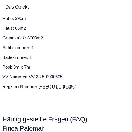
4
5
6
7
8
9
10
Das Objekt
Höhe: 390m
11
12
13
14
15
16
17
Haus: 65m2
18
19
20
21
22
23
24
Grundstück: 8000m2
25
26
27
28
29
30
Schlafzimmer: 1
Badezimmer: 1
Pool: 3m x 7m
VV-Nummer: VV-38-5-0000605​
Registro-Nummer:
ESFCTU…006052
Häufig gestellte Fragen (FAQ)
Finca Palomar