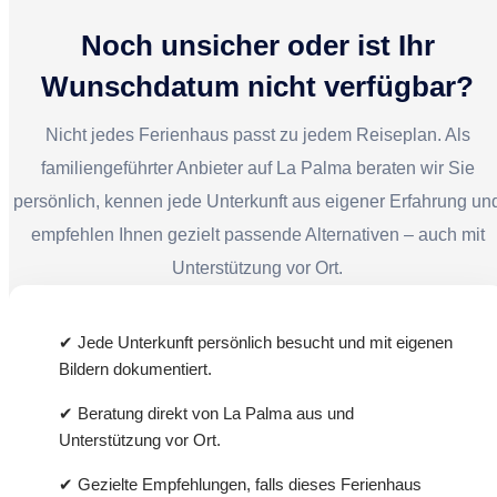
Klimazonen der Insel und bietet durch minimale
Lichtverschmutzung einen fantastischen
Noch unsicher oder ist Ihr
Sternenhimmel. Zudem genießen Sie absolute Ruhe,
Wunschdatum nicht verfügbar?
Meerblick und direkten Zugang zur Natur – ideal zum
Entspannen.
Nicht jedes Ferienhaus passt zu jedem Reiseplan. Als
familiengeführter Anbieter auf La Palma beraten wir Sie
persönlich, kennen jede Unterkunft aus eigener Erfahrung un
empfehlen Ihnen gezielt passende Alternativen – auch mit
Unterstützung vor Ort.
✔ Jede Unterkunft persönlich besucht und mit eigenen
Bildern dokumentiert.
✔ Beratung direkt von La Palma aus und
Unterstützung vor Ort.
✔ Gezielte Empfehlungen, falls dieses Ferienhaus