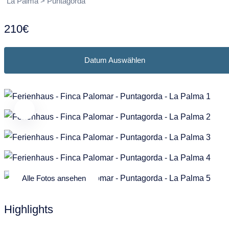
Puntagorda
Garafia
La Palma > Puntagorda
Frans
Nederlands
Tazacorte
Los Llanos de Aridane
210€
Tijarafe
Puntagorda
Datum Auswählen
Villa de Mazo
Puntallana
Santa Cruz de La Palma
Tazacorte
Tijarafe
Villa de Mazo
Alle Fotos ansehen
Highlights