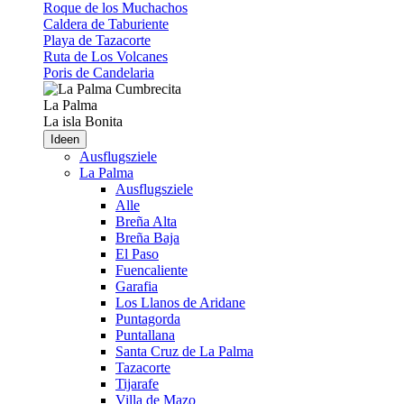
Roque de los Muchachos
Caldera de Taburiente
Playa de Tazacorte
Ruta de Los Volcanes
Poris de Candelaria
La Palma
La isla Bonita
Ideen
Ausflugsziele
La Palma
Ausflugsziele
Alle
Breña Alta
Breña Baja
El Paso
Fuencaliente
Garafia
Los Llanos de Aridane
Puntagorda
Puntallana
Santa Cruz de La Palma
Tazacorte
Tijarafe
Villa de Mazo