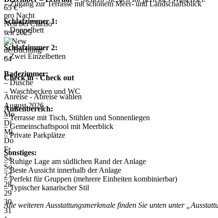
– Zugang zur Terrasse mit schönem Meer- und Landschaftsblick
65 €
pro Nacht
Schlafzimmer 1:
Neu bei Clariso
– Doppelbett
seit 2025
Schlafzimmer 2:
de/Buchung/
– Zwei Einzelbetten
64
Badezimmer:
Check in - Check out
– Dusche
– Waschbecken und WC
Anreise
-
Abreise wählen
August 2026
Außenbereich:
Mo
– Terrasse mit Tisch, Stühlen und Sonnenliegen
Di
– Gemeinschaftspool mit Meerblick
Mi
– Private Parkplätze
Do
Fr
Sonstiges:
Sa
– Ruhige Lage am südlichen Rand der Anlage
So
– Beste Aussicht innerhalb der Anlage
27
– Perfekt für Gruppen (mehrere Einheiten kombinierbar)
28
– Typischer kanarischer Stil
29
30
Alle weiteren Ausstattungsmerkmale finden Sie unten unter „Ausstatt
31