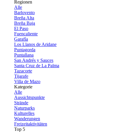
Regionen
Alle
Barlovento
Breña Alta
Breña Baja
El Paso
Fuencaliente
Garafía
Los Llanos de Aridane
Puntagorda
Puntallana
San Andrés y Sauces
Santa Cruz de La Palma
Tazacorte
Tijarafe
Villa de Mazo
Kategorie
Alle
Aussichtspunkte
Strände
Naturparks
Kulturelles
Wanderungen
Freizeitaktivitäten
Top 5