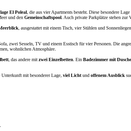
lage El Poleal
, die aus vier Apartments besteht. Diese besondere Lage 
 Meer und den
Gemeinschaftspool
. Auch private Parkplätze stehen zur 
Meerblick
, ausgestattet mit einem Tisch, vier Stühlen und Sonnenlieg
ofa, zwei Sesseln, TV und einem Esstisch für vier Personen. Die ang
rmen, wohnlichen Atmosphäre.
bett
, das andere mit
zwei Einzelbetten
. Ein
Badezimmer mit Dusch
ne Unterkunft mit besonderer Lage,
viel Licht
und
offenem Ausblick
suc
.