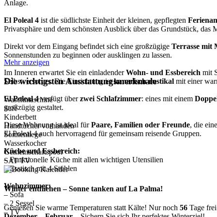
Anlage.
El Poleal 4
ist die südlichste Einheit der kleinen, gepflegten
Ferienan
Privatsphäre und dem schönsten Ausblick über das Grundstück, das
Direkt vor dem Eingang befindet sich eine großzügige
Terrasse mit 
Sonnenstunden zu beginnen oder ausklingen zu lassen.
Mehr anzeigen
Im Inneren erwartet Sie ein einladender
Wohn- und Essbereich
mit S
Die wichtigsten Ausstattungsmerkmale
Selbstversorger. Die Einrichtung ist
kanarisch-rustikal
mit einer wa
El Poleal 4
verfügt über
zwei Schlafzimmer
: eines mit einem
Doppel
Waschmaschine
großzügig gestaltet.
Safe
Kinderbett
Diese Wohnung ist ideal für
Paare, Familien oder Freunde
, die ei
Handtücher vorhanden
El Poleal 4 auch hervorragend für gemeinsam reisende Gruppen.
Sonnenliege
Wasserkocher
Küche und Essbereich:
Gemeinschaftspool
– Funktionelle Küche mit allen wichtigen Utensilien
SAT TV
– Esstisch mit 4 Stühlen
Wohnzimmer:
Winter entfliehen – Sonne tanken auf La Palma!
– Sofa
– 2 Sessel
Genießen Sie warme Temperaturen statt Kälte! Nur noch
56
Tage frei
– TV
Dezember – Februar
– Sichern Sie sich Ihr perfektes Winterziel!