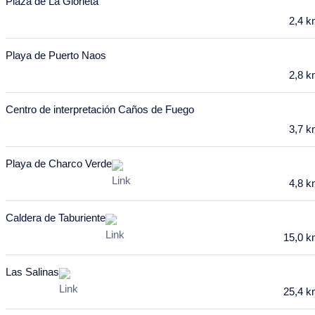
Plaza de La Glorieta
2,4 
10
11
12
13
14
15
16
17
18
19
20
21
22
23
Playa de Puerto Naos
2,8 
24
25
26
27
28
29
30
Centro de interpretación Caños de Fuego
31
3,7 
Februar 2028
Mo
Di
Mi
Do
Fr
Sa
So
Playa de Charco Verde
4,8 
31
1
2
3
4
5
6
7
8
9
10
11
12
13
Caldera de Taburiente
15,0 
14
15
16
17
18
19
20
21
22
23
24
25
26
27
Las Salinas
25,4 
28
29