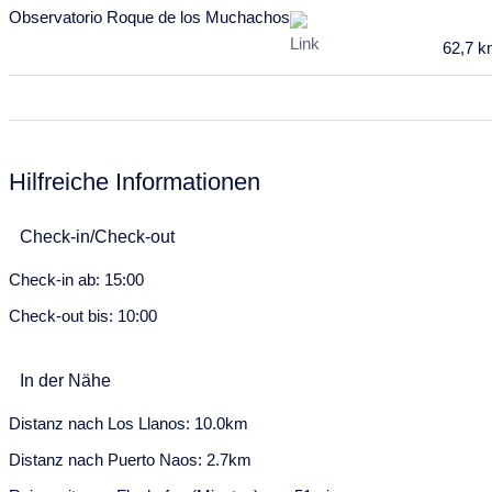
März 2028
Observatorio Roque de los Muchachos
62,7 
Mo
Di
Mi
Do
Fr
Sa
So
28
29
1
2
3
4
5
6
7
8
9
10
11
12
13
14
15
16
17
18
19
Hilfreiche Informationen
20
21
22
23
24
25
26
Check-in/Check-out
27
28
29
30
31
Check-in ab: 15:00
April 2028
Check-out bis: 10:00
Mo
Di
Mi
Do
Fr
Sa
So
27
28
29
30
31
1
2
In der Nähe
3
4
5
6
7
8
9
Distanz nach Los Llanos: 10.0km
Distanz nach Puerto Naos: 2.7km
10
11
12
13
14
15
16