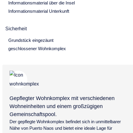
Informationsmaterial über die Insel
28
29
30
Informationsmaterial Unterkunft
Juli 2027
Mo
Di
Mi
Do
Fr
Sa
So
Sicherheit
28
29
30
1
2
3
4
Grundstück eingezäunt
geschlossener Wohnkomplex
5
6
7
8
9
10
11
12
13
14
15
16
17
18
19
20
21
22
23
24
25
26
27
28
29
30
31
August 2027
Gepflegter Wohnkomplex mit verschiedenen
Wohneinheiten und einem großzügigen
Mo
Di
Mi
Do
Fr
Sa
So
Gemeinschaftspool.
26
27
28
29
30
31
1
Der gepflegte Wohnkomplex befindet sich in unmittelbarer
2
3
4
5
6
7
8
Nähe von Puerto Naos und bietet eine ideale Lage für