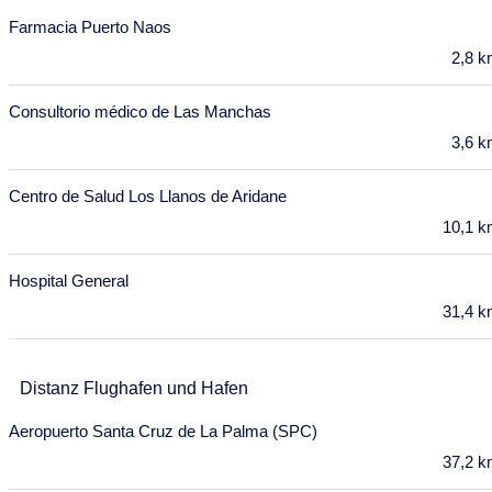
Farmacia Puerto Naos
Mo
Di
Mi
Do
Fr
Sa
So
2,8 
27
28
29
30
1
2
3
Consultorio médico de Las Manchas
4
5
6
7
8
9
10
3,6 
11
12
13
14
15
16
17
Centro de Salud Los Llanos de Aridane
18
19
20
21
22
23
24
10,1 
25
26
27
28
29
30
31
November 2027
Hospital General
31,4 
Mo
Di
Mi
Do
Fr
Sa
So
1
2
3
4
5
6
7
Distanz Flughafen und Hafen
8
9
10
11
12
13
14
Aeropuerto Santa Cruz de La Palma (SPC)
15
16
17
18
19
20
21
37,2 
22
23
24
25
26
27
28