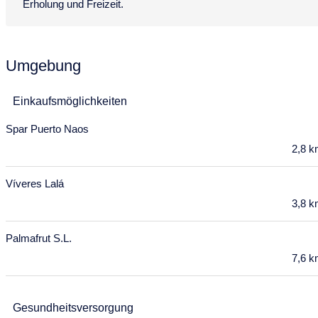
Erholung und Freizeit.
9
10
11
12
13
14
15
16
17
18
19
20
21
22
Umgebung
23
24
25
26
27
28
29
30
31
Einkaufsmöglichkeiten
September 2027
Spar Puerto Naos
2,8 
Mo
Di
Mi
Do
Fr
Sa
So
30
31
1
2
3
4
5
Víveres Lalá
6
7
8
9
10
11
12
3,8 
13
14
15
16
17
18
19
Palmafrut S.L.
7,6 
20
21
22
23
24
25
26
27
28
29
30
Gesundheitsversorgung
Oktober 2027