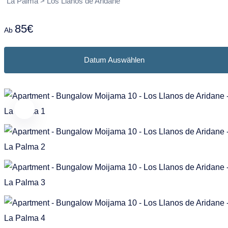
Puntagorda
Garafia
La Palma > Los Llanos de Aridane
Frans
Nederlands
Tazacorte
Los Llanos de Aridane
85€
Ab
Tijarafe
Puntagorda
Datum Auswählen
Villa de Mazo
Puntallana
Santa Cruz de La Palma
Tazacorte
Tijarafe
Villa de Mazo