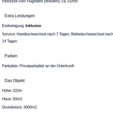
Reisezeit vom Flughafen (Minuten): ca. 51min
17
18
19
20
21
22
23
24
25
26
27
28
29
30
Extra Leistungen
Mai 2028
Endreinigung:
Inklusive
Mo
Di
Mi
Do
Fr
Sa
So
Service: Handtuchwechsel nach 7 Tagen, Bettwäschewechsel nac
1
2
3
4
5
6
7
14 Tagen
8
9
10
11
12
13
14
Parken
15
16
17
18
19
20
21
Parkplatz: Privatparkplatz an der Unterkunft
22
23
24
25
26
27
28
29
30
31
Das Objekt
Juni 2028
Höhe: 222m
Mo
Di
Mi
Do
Fr
Sa
So
Haus: 50m2
29
30
31
1
2
3
4
Grundstück: 3000m2