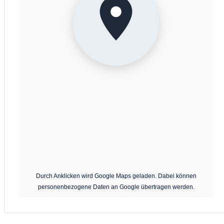
31
Das
Apartment Moijama 10
verbindet Komfort, Entspannung und
September 2026
eine hervorragende Lage. Ob Sie die Insel erkunden oder einfach n
die Seele baumeln lassen möchten – diese Unterkunft ist der ideale
Mo
Di
Mi
Do
Fr
Sa
So
Ausgangspunkt für Ihren unvergesslichen Urlaub auf La Palma.
31
1
2
3
4
5
6
7
8
9
10
11
12
13
Küche:
- Kleine, funktionelle Küche
14
15
16
17
18
19
20
21
22
23
24
25
26
27
Wohn- Esszimmer:
28
29
30
- Sofa
- Essbereich
Oktober 2026
- TV
Durch Anklicken wird Google Maps geladen. Dabei können
Mo
Di
Mi
Do
Fr
Sa
So
personenbezogene Daten an Google übertragen werden.
- Meerblick
28
29
30
1
2
3
4
Schlafzimmer:
5
6
7
8
9
10
11