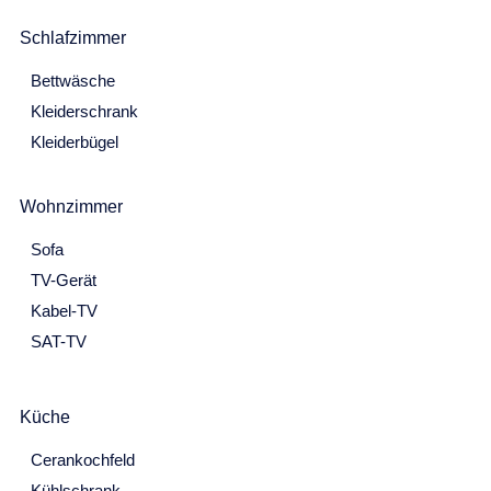
18
19
20
21
22
23
24
Schlafzimmer
25
26
27
28
29
30
31
Bettwäsche
Februar 2027
Kleiderschrank
Mo
Di
Mi
Do
Fr
Sa
So
Kleiderbügel
1
2
3
4
5
6
7
Wohnzimmer
8
9
10
11
12
13
14
Sofa
15
16
17
18
19
20
21
TV-Gerät
22
23
24
25
26
27
28
Kabel-TV
März 2027
SAT-TV
Mo
Di
Mi
Do
Fr
Sa
So
1
2
3
4
5
6
7
Küche
8
9
10
11
12
13
14
Cerankochfeld
Kühlschrank