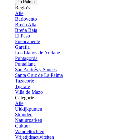
La Palma
Regio's
Alle
Barlovento
Breña Alta
Breña Baja
El Paso
Fuencaliente
Garafía
Los Llanos de Aridane
Puntagorda
Puntallana
San Andrés y Sauces
Santa Cruz de La Palma
Tazacorte
Tijarafe
Villa de Mazo
Categorie
Alle
Uitkijkpunten
Stranden
Natuurparken
Cultuur
Wandeltochten
Vrijetijdsactiviteiten