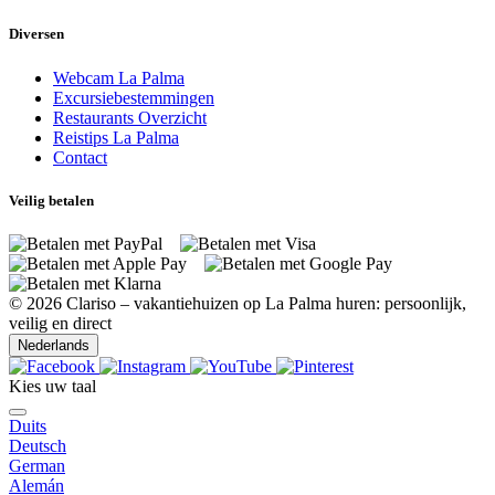
Diversen
Webcam La Palma
Excursiebestemmingen
Restaurants Overzicht
Reistips La Palma
Contact
Veilig betalen
© 2026 Clariso – vakantiehuizen op La Palma huren: persoonlijk,
veilig en direct
Nederlands
Kies uw taal
Duits
Liste der Ausflugsziele La Palma – Sprachwahl
Deutsch
German
Alemán