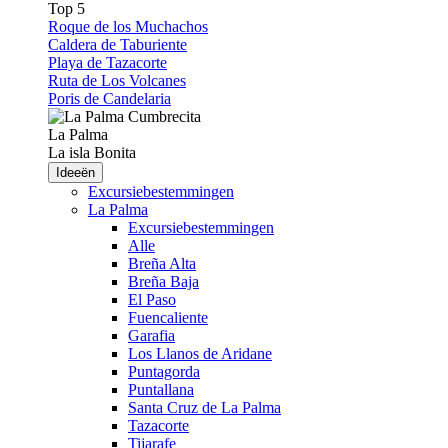
Top 5
Roque de los Muchachos
Caldera de Taburiente
Playa de Tazacorte
Ruta de Los Volcanes
Poris de Candelaria
La Palma
La isla Bonita
Ideeën
Excursiebestemmingen
La Palma
Excursiebestemmingen
Alle
Breña Alta
Breña Baja
El Paso
Fuencaliente
Garafia
Los Llanos de Aridane
Puntagorda
Puntallana
Santa Cruz de La Palma
Tazacorte
Tijarafe