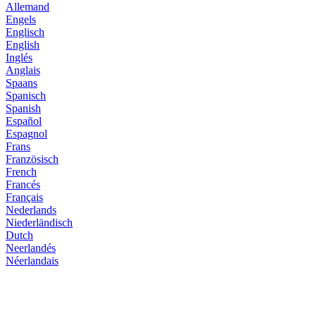
Allemand
Engels
Liste der Ausflugsziele La Palma – Sprachwahl
Englisch
English
Inglés
Anglais
Spaans
Liste der Ausflugsziele La Palma – Sprachwahl
Spanisch
Spanish
Español
Espagnol
Frans
Liste der Ausflugsziele La Palma – Sprachwahl
Französisch
French
Francés
Français
Nederlands
Liste der Ausflugsziele La Palma – Sprachwahl
Niederländisch
Dutch
Neerlandés
Néerlandais