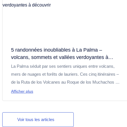
5 randonnées inoubliables à La Palma –
volcans, sommets et vallées verdoyantes à
découvrir
La Palma séduit par ses sentiers uniques entre volcans,
mers de nuages et forêts de lauriers. Ces cinq itinéraires –
de la Ruta de los Volcanes au Roque de los Muchachos –
comptent parmi les incontournables de l’île et restent
Afficher plus
accessibles aux randonneurs motivés.
Voir tous les articles