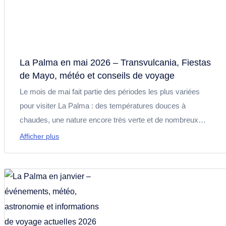
La Palma en mai 2026 – Transvulcania, Fiestas
de Mayo, météo et conseils de voyage
Le mois de mai fait partie des périodes les plus variées
pour visiter La Palma : des températures douces à
chaudes, une nature encore très verte et de nombreux
événements caractérisent ce mois. Avec des temps forts
Afficher plus
comme la Transvulcania 2026, les Fiestas de Mayo et le
Día de Canarias, vous découvrirez des événements
sportifs, des traditions et de la culture. En parallèle, les
conditions sont idéales pour la randonnée, la nature et des
journées de détente à la piscine ou au bord de la mer.