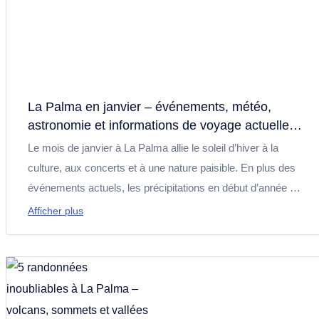
La Palma en janvier – événements, météo,
astronomie et informations de voyage actuelles
2026
Le mois de janvier à La Palma allie le soleil d’hiver à la
culture, aux concerts et à une nature paisible. En plus des
événements actuels, les précipitations en début d’année et
les informations de voyage influencent également la vie sur
Afficher plus
l’île. Ce guide mensuel présente tous les événements
importants de janvier 2026, ainsi que des informations sur
la météo, la randonnée et le ciel étoilé de l’Isla Bonita.