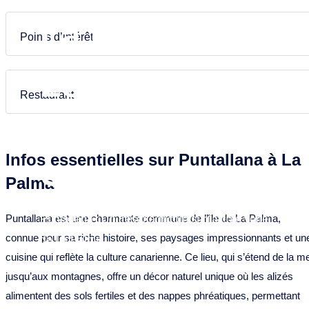
Puntagorda
Garafia
Frans
Nederlands
La Palma –
Tazacorte
Los Llanos de Aridane
Points d’intérêt
Tijarafe
Puntagorda
Locations de
Villa de Mazo
Puntallana
Restaurant
Santa Cruz de La Palma
Vacances &
Tazacorte
Infos essentielles sur Puntallana à La
Tijarafe
Séjour
Palma
Villa de Mazo
Puntallana est une charmante commune de l’île de La Palma,
Puntallana : Un trésor agricole sur la côte verte
connue pour sa riche histoire, ses paysages impressionnants et un
de La Palma
cuisine qui reflète la culture canarienne. Ce lieu, qui s’étend de la m
jusqu’aux montagnes, offre un décor naturel unique où les alizés
alimentent des sols fertiles et des nappes phréatiques, permettant