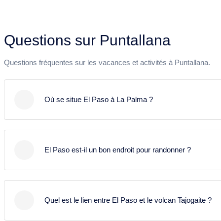
Questions sur Puntallana
Questions fréquentes sur les vacances et activités à Puntallana.
Où se situe El Paso à La Palma ?
El Paso se situe au centre de La Palma, au bord du
parc national de la Caldera de Taburiente. Grâce à sa
El Paso est-il un bon endroit pour randonner ?
position centrale, c’est un point de connexion
important de l’île. Depuis ici on rejoint rapidement
Oui. El Paso est l’un des principaux points de départ
l’ouest avec Los Llanos et Tazacorte ainsi que l’est
pour la randonnée à La Palma. De nombreux
avec Santa Cruz et l’aéroport. Beaucoup de visiteurs
Quel est le lien entre El Paso et le volcan Tajogaite ?
itinéraires partent d’ici vers la Caldera de Taburiente,
choisissent El Paso comme base pour explorer l’île.
les forêts environnantes et les paysages volcaniques