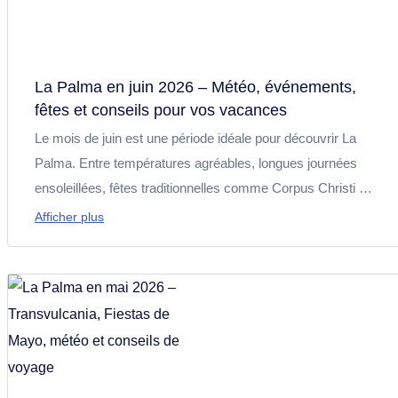
La Palma en juin 2026 – Météo, événements,
fêtes et conseils pour vos vacances
Le mois de juin est une période idéale pour découvrir La
Palma. Entre températures agréables, longues journées
ensoleillées, fêtes traditionnelles comme Corpus Christi et
la Saint-Jean, le festival Aridane + Dance et le salon
Afficher plus
Saborea La Palma, l’île offre un parfait mélange de nature,
de culture et d’ambiance estivale. Retrouvez ici les
principaux événements, des conseils pratiques et des
idées de randonnées, plages et excursions.