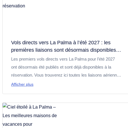
Vols directs vers La Palma à l’été 2027 : les
premières liaisons sont désormais disponibles à
la réservation
Les premiers vols directs vers La Palma pour l’été 2027
ont désormais été publiés et sont déjà disponibles à la
réservation. Vous trouverez ici toutes les liaisons aériennes
actuellement confirmées depuis l’Allemagne, le Royaume-
Afficher plus
Uni et l’Espagne, ainsi que des informations pratiques et
des conseils pour organiser vos vacances à La Palma.