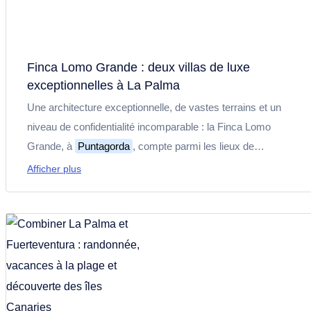
Finca Lomo Grande : deux villas de luxe
exceptionnelles à La Palma
Une architecture exceptionnelle, de vastes terrains et un
niveau de confidentialité incomparable : la Finca Lomo
Grande, à
Puntagorda
, compte parmi les lieux de
vacances les plus exclusifs de La Palma. Découvrez deux
Afficher plus
villas de luxe uniques, des visites virtuelles et le concept
exceptionnel qui se cache derrière ce domaine hors du
commun.