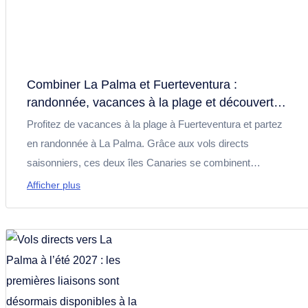
Combiner La Palma et Fuerteventura :
randonnée, vacances à la plage et découverte
des îles Canaries
Profitez de vacances à la plage à Fuerteventura et partez
en randonnée à La Palma. Grâce aux vols directs
saisonniers, ces deux îles Canaries se combinent
parfaitement. Découvrez les avantages de ce voyage riche
Afficher plus
en contrastes et profitez de conseils pratiques pour
organiser vos vacances.