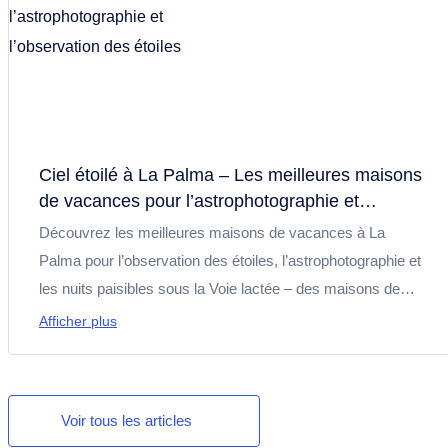
Ciel étoilé à La Palma – Les meilleures maisons
de vacances pour l’astrophotographie et
l’observation des étoiles
Découvrez les meilleures maisons de vacances à La
Palma pour l’observation des étoiles, l’astrophotographie et
les nuits paisibles sous la Voie lactée – des maisons de
montagne en altitude aux villas de luxe avec ciel sombre et
Afficher plus
vue sur la mer.
Voir tous les articles