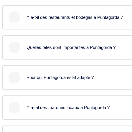
est très apprécié.
Puntagorda fait partie des zones favorables à
Mirador de Fátima font partie des plus connus. Ils
l’observation du ciel étoilé. Dans les hauteurs au-
offrent des vues sur l’océan, la côte et les couchers
Y a-t-il des restaurants et bodegas à Puntagorda ?
dessus d’environ 1000-1300 mètres, le ciel est
de soleil.
sombre, l’air est clair et l’on se trouve souvent au-
Puntagorda dispose de plusieurs restaurants, bars et
dessus des nuages. Ces conditions sont idéales
bodegas proposant une cuisine locale et des produits
pour l’astronomie.
Quelles fêtes sont importantes à Puntagorda ?
régionaux. Beaucoup sont des établissements
familiaux avec des plats canariens et du vin local.
L’une des fêtes les plus connues est la fête des
amandiers en fleurs qui se déroule en hiver ou au
Pour qui Puntagorda est-il adapté ?
début du printemps. Elle attire des visiteurs et met en
valeur produits locaux, artisanat, musique et
Puntagorda est idéal pour les voyageurs en quête de
traditions liées à la floraison.
calme, de nature, de ciel étoilé et de panoramas. La
Y a-t-il des marchés locaux à Puntagorda ?
région est peu urbanisée et offre beaucoup de
tranquillité pour un séjour reposant.
Puntagorda est connu pour son agriculture et ses
produits locaux. Un marché de producteurs le week-