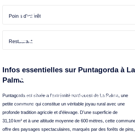
Puntagorda
Garafia
Frans
Nederlands
La Palma –
Tazacorte
Los Llanos de Aridane
Points d’intérêt
Tijarafe
Puntagorda
Locations de
Villa de Mazo
Puntallana
Restaurant
Santa Cruz de La Palma
Vacances &
Tazacorte
Infos essentielles sur Puntagorda à La
Tijarafe
Séjour
Palma
Villa de Mazo
Puntagorda est située à l’extrémité nord-ouest de La Palma, une
Puntagorda : Tradition, saveurs et paysages sur
petite commune qui constitue un véritable joyau rural avec une
l’île verte
profonde tradition agricole et d’élevage. D’une superficie de
31,10 km² et à une altitude moyenne de 600 mètres, cette commun
offre des paysages spectaculaires, marqués par des forêts de pins,