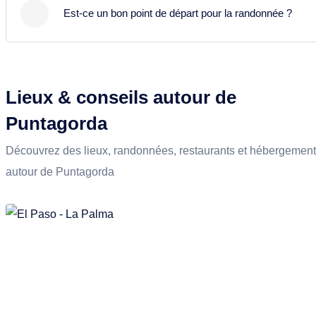
Est-ce un bon point de départ pour la randonnée ?
end propose fruits, légumes, fromages et spécialités
régionales.
Puntagorda est un excellent point de départ pour
randonner dans le nord-ouest de La Palma. Les
sentiers traversent des amandiers, des forêts de
Lieux & conseils autour de
pins et la côte.
Puntagorda
Découvrez des lieux, randonnées, restaurants et hébergemen
autour de Puntagorda