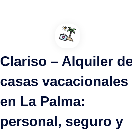
Clariso – Alquiler d
casas vacacionales
en La Palma:
Puerto de Santo Domingo, La Palma, Garafía
personal, seguro y
Un puerto diferente