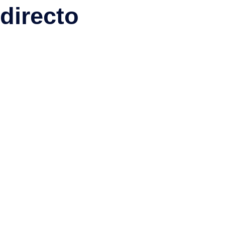
directo
1
2
1 – 9 de 10 Entradas
Descubra más – Nuestro blog de La
Palma
¿No ha encontrado lo que buscaba?
Explore nuestro
blog
de La Palma
con noticias actuales, consejos de expertos,