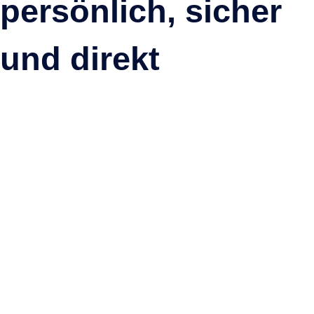
persönlich, sicher
und direkt
Direktflüge nach La Palma im Sommer 2027 – die
ersten Flugverbindungen sind jetzt buchbar
Die ersten Direktflüge nach La Palma im Sommer 2027 sind
veröffentlicht und bereits buchbar. Hier finden Sie alle aktuell
bekannten Flugverbindungen aus Deutschland, Großbritannien und
Spanien sowie wichtige Tipps für die Planung Ihres Urlaubs.