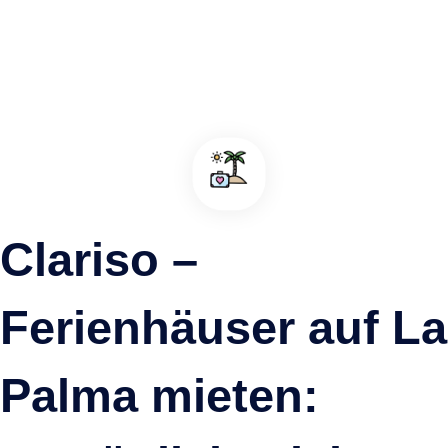
La Palma und Fuerteventura kombinieren – Wandern,
Clariso –
Strandurlaub und Inselhopping auf den Kanaren
Strandurlaub auf Fuerteventura, Wandern auf La Palma – dank der
saisonalen Direktflüge lassen sich beide Kanareninseln perfekt
Ferienhäuser auf La
kombinieren. Entdecken Sie die Vorteile dieser abwechslungsreich
Reise und erhalten Sie hilfreiche Tipps für Ihre Urlaubsplanung.
Palma mieten: