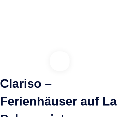
Fazit
Mit über 50 aktuellen virtuellen Touren, einem erfahrenen Team vor
Ort und hochwertiger Technik ist
Clariso der einzige Anbieter auf
La Palma
, der diesen Service in dieser Tiefe bietet. Wenn Sie Wert
auf Transparenz, Planbarkeit und echtes Raumgefühl legen, dann
bietet Ihnen Clariso das Beste – direkt aus erster Hand.
“ Nur bei Clariso: Über 50 virtuelle Touren a
2025 – erstellt vom eigenen Team direkt auf 
Echt. Transparent. Persönlich.”
Clariso –
Ferienhäuser auf La
Teilen